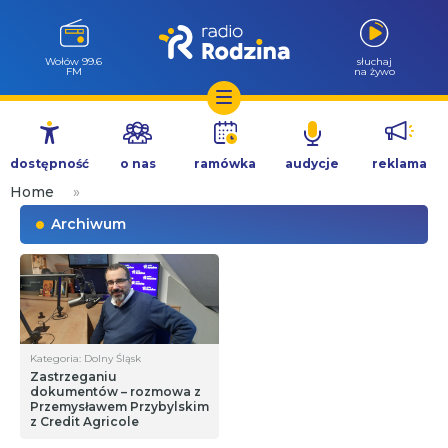
Wołów 99.6
słuchaj
FM
na żywo
Przejdź
do
dostępność
o nas
ramówka
audycje
reklama
treści
Home
»
Archiwum
Kategoria: Dolny Śląsk
Zastrzeganiu
dokumentów – rozmowa z
Przemysławem Przybylskim
z Credit Agricole