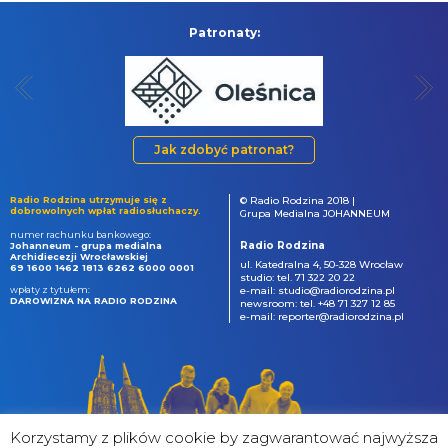
Patronaty:
Jak zdobyć patronat?
Radio Rodzina utrzymuje się z
© Radio Rodzina 2018 |
dobrowolnych wpłat radiosłuchaczy.
Grupa Medialna JOHANNEUM
numer rachunku bankowego:
Radio Rodzina
Johanneum - grupa medialna
Archidiecezji Wrocławskiej
ul. Katedralna 4, 50-328 Wrocław
69 1600 1462 1813 6262 6000 0001
studio: tel. 71 322 20 22
wpłaty z tytułem:
e-mail: studio@radiorodzina.pl
DAROWIZNA NA RADIO RODZINA
newsroom: tel. +48 71 327 12 85
e-mail: reporter@radiorodzina.pl
Korzystamy z plików cookie by zagwarantować najwyższa