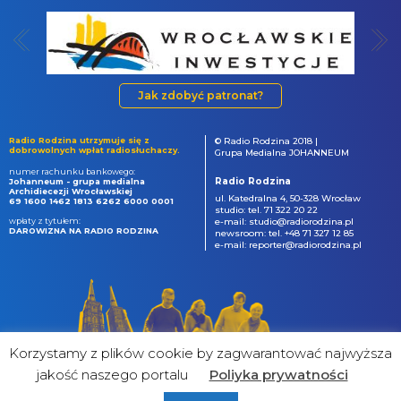
Jak zdobyć patronat?
Radio Rodzina utrzymuje się z
© Radio Rodzina 2018 |
dobrowolnych wpłat radiosłuchaczy.
Grupa Medialna JOHANNEUM
numer rachunku bankowego:
Radio Rodzina
Johanneum - grupa medialna
Archidiecezji Wrocławskiej
ul. Katedralna 4, 50-328 Wrocław
69 1600 1462 1813 6262 6000 0001
studio: tel. 71 322 20 22
wpłaty z tytułem:
e-mail: studio@radiorodzina.pl
DAROWIZNA NA RADIO RODZINA
newsroom: tel. +48 71 327 12 85
e-mail: reporter@radiorodzina.pl
Korzystamy z plików cookie by zagwarantować najwyższa
jakość naszego portalu
Poliyka prywatności