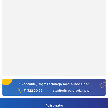
Skontaktuj się z redakcją Radia Rodzina!
71 322 20 22
studio@radiorodzina.pl
Patronaty: