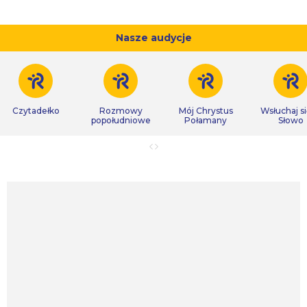
Nasze audycje
Czytadełko
Rozmowy
Mój Chrystus
Wsłuchaj s
popołudniowe
Połamany
Słowo