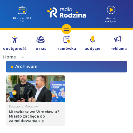
Kłodzko 97.1
słuchaj
FM
na żywo
Przejdź
do
dostępność
o nas
ramówka
audycje
reklama
treści
Home
»
Archiwum
Kategoria: Wrocław
Mieszkasz we Wrocławiu?
Miasto zachęca do
zameldowania się