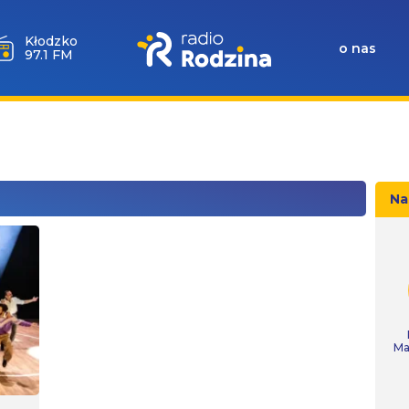
Kłodzko
o nas
97.1 FM
Na
Ma