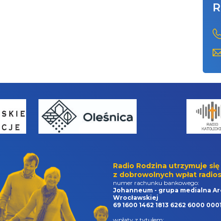
R
Radio Rodzina utrzymuje się
z dobrowolnych wpłat radios
numer rachunku bankowego:
Johanneum - grupa medialna Ar
Wrocławskiej
69 1600 1462 1813 6262 6000 000
wpłaty z tytułem: