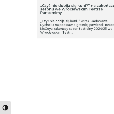
„Czyż nie dobija się koni?” na zakończ
sezonu we Wrocławskim Teatrze
Pantomimy
„Czyż nie dobija się koni?” w reż. Radosława
Rychcika na podstawie głośniej powieści Horace
McCoya zakończy sezon teatralny 2024/25 we
Wrocławskim Teatr…
Toggle High Contrast