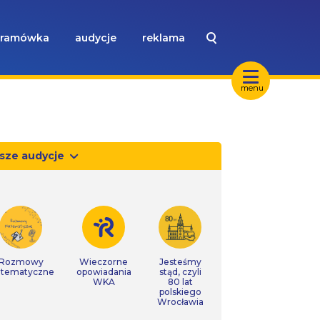
ramówka
audycje
reklama
menu
sze audycje
Rozmowy
Wieczorne
Jesteśmy
tematyczne
opowiadania
stąd, czyli
WKA
80 lat
polskiego
Wrocławia