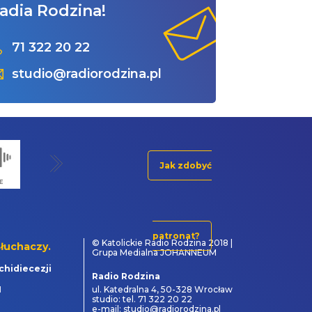
adia Rodzina!
71 322 20 22
studio@radiorodzina.pl
Jak zdobyć
patronat?
© Katolickie Radio Rodzina 2018 |
łuchaczy.
Grupa Medialna JOHANNEUM
chidiecezji
Radio Rodzina
1
ul. Katedralna 4, 50-328 Wrocław
studio: tel. 71 322 20 22
e-mail: studio@radiorodzina.pl