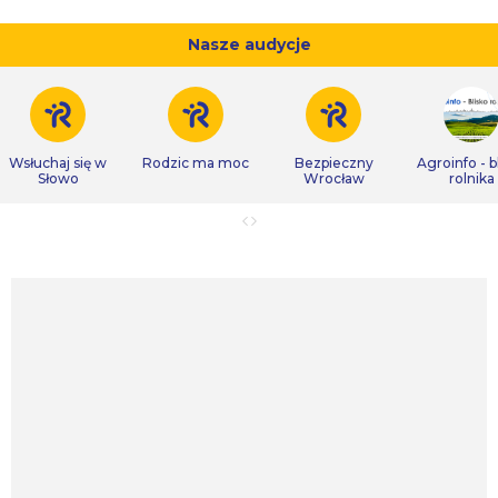
Nasze audycje
Wsłuchaj się w
Rodzic ma moc
Bezpieczny
Agroinfo - b
Słowo
Wrocław
rolnika