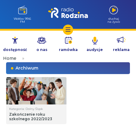
Milicz 88.5
słuchaj
FM
na żywo
Przejdź
do
dostępność
o nas
ramówka
audycje
reklama
treści
Home
»
Archiwum
Kategoria: Dolny Śląsk
Zakończenie roku
szkolnego 2022/2023