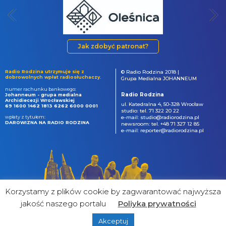
Jak zdobyć patronat?
Radio Rodzina utrzymuje się z
© Radio Rodzina 2018 |
dobrowolnych wpłat radiosłuchaczy.
Grupa Medialna JOHANNEUM
numer rachunku bankowego:
Radio Rodzina
Johanneum - grupa medialna
Archidiecezji Wrocławskiej
ul. Katedralna 4, 50-328 Wrocław
69 1600 1462 1813 6262 6000 0001
studio: tel. 71 322 20 22
wpłaty z tytułem:
e-mail: studio@radiorodzina.pl
DAROWIZNA NA RADIO RODZINA
newsroom: tel. +48 71 327 12 85
e-mail: reporter@radiorodzina.pl
Korzystamy z plików cookie by zagwarantować najwyższa
jakość naszego portalu
Poliyka prywatności
Akceptuj
powered by
&