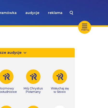
ramówka
audycje
reklama
menu
sze audycje
Rozmowy
Mój Chrystus
Wsłuchaj się
południowe
Połamany
w Słowo