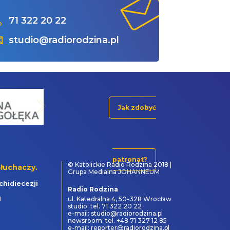
71 322 20 22
studio@radiorodzina.pl
Jak zdobyć
patronat?
© Katolickie Radio Rodzina 2018 |
łuchaczy.
Grupa Medialna JOHANNEUM
chidiecezji
Radio Rodzina
1
ul. Katedralna 4, 50-328 Wrocław
studio: tel. 71 322 20 22
e-mail: studio@radiorodzina.pl
newsroom: tel. +48 71 327 12 85
e-mail: reporter@radiorodzina.pl