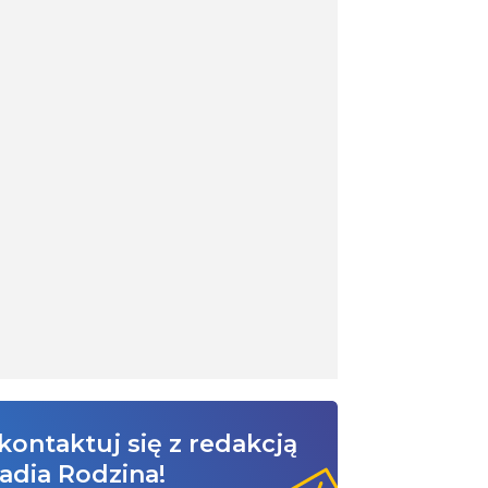
kontaktuj się z redakcją
adia Rodzina!