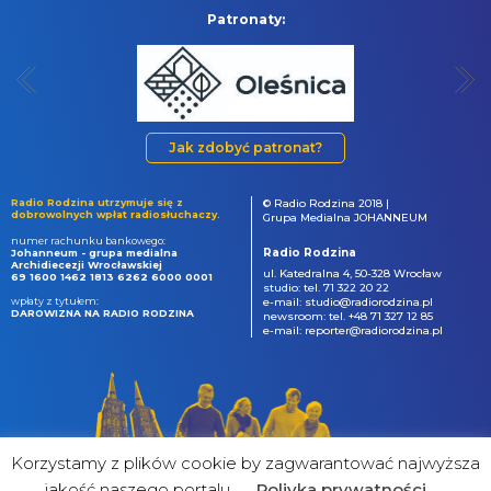
Patronaty:
Jak zdobyć patronat?
Radio Rodzina utrzymuje się z
© Radio Rodzina 2018 |
dobrowolnych wpłat radiosłuchaczy.
Grupa Medialna JOHANNEUM
numer rachunku bankowego:
Radio Rodzina
Johanneum - grupa medialna
Archidiecezji Wrocławskiej
ul. Katedralna 4, 50-328 Wrocław
69 1600 1462 1813 6262 6000 0001
studio: tel. 71 322 20 22
wpłaty z tytułem:
e-mail: studio@radiorodzina.pl
DAROWIZNA NA RADIO RODZINA
newsroom: tel. +48 71 327 12 85
e-mail: reporter@radiorodzina.pl
Korzystamy z plików cookie by zagwarantować najwyższa
jakość naszego portalu
Poliyka prywatności