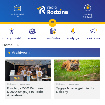
Wołów 99.6
słuchaj
FM
na żywo
Przejdź
do
dostępność
o nas
ramówka
audycje
reklama
treści
Home
»
Archiwum
Kategoria: Wrocław
Kategoria: Wrocław
Fundacja ZOO Wrocław
Tygrys Musi wyjeżdża do
DODO świętuje 10-lecie
Lizbony
działalności