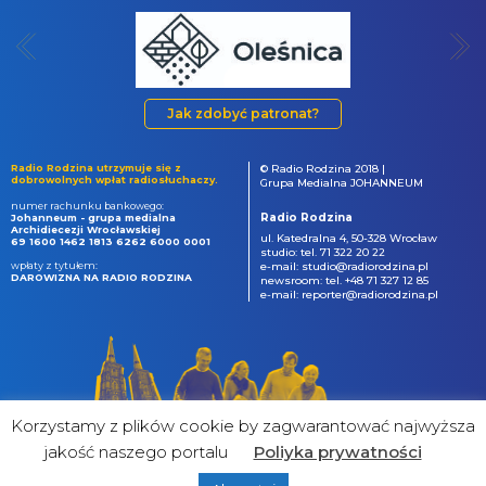
Jak zdobyć patronat?
Radio Rodzina utrzymuje się z
© Radio Rodzina 2018 |
dobrowolnych wpłat radiosłuchaczy.
Grupa Medialna JOHANNEUM
numer rachunku bankowego:
Radio Rodzina
Johanneum - grupa medialna
Archidiecezji Wrocławskiej
ul. Katedralna 4, 50-328 Wrocław
69 1600 1462 1813 6262 6000 0001
studio: tel. 71 322 20 22
wpłaty z tytułem:
e-mail: studio@radiorodzina.pl
DAROWIZNA NA RADIO RODZINA
newsroom: tel. +48 71 327 12 85
e-mail: reporter@radiorodzina.pl
Korzystamy z plików cookie by zagwarantować najwyższa
jakość naszego portalu
Poliyka prywatności