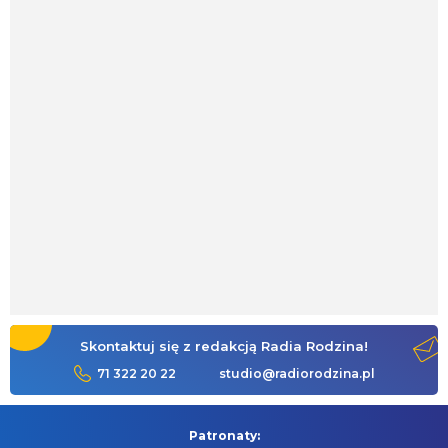
Skontaktuj się z redakcją Radia Rodzina!
71 322 20 22
studio@radiorodzina.pl
Patronaty: