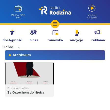
Wołów 99.6
słuchaj
FM
na żywo
Przejdź
do
dostępność
o nas
ramówka
audycje
reklama
treści
Home
»
Archiwum
Kategoria: Kościół
Za Orzechem do Nieba