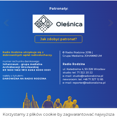
Patronaty:
Jak zdobyć patronat?
Radio Rodzina utrzymuje się z
© Radio Rodzina 2018 |
dobrowolnych wpłat radiosłuchaczy.
Grupa Medialna JOHANNEUM
numer rachunku bankowego:
Radio Rodzina
Johanneum - grupa medialna
Archidiecezji Wrocławskiej
ul. Katedralna 4, 50-328 Wrocław
69 1600 1462 1813 6262 6000 0001
studio: tel. 71 322 20 22
wpłaty z tytułem:
e-mail: studio@radiorodzina.pl
DAROWIZNA NA RADIO RODZINA
newsroom: tel. +48 71 327 12 85
e-mail: reporter@radiorodzina.pl
Korzystamy z plików cookie by zagwarantować najwyższa