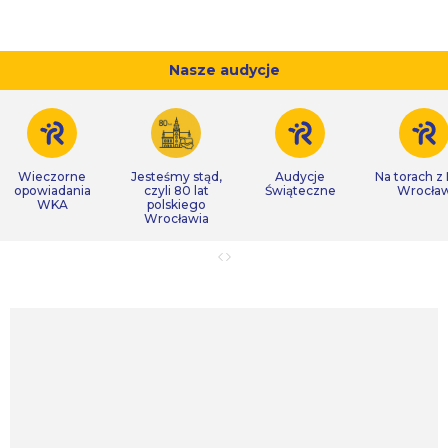
Nasze audycje
Wieczorne
Jesteśmy stąd,
Audycje
Na torach z
opowiadania
czyli 80 lat
Świąteczne
Wrocła
WKA
polskiego
Wrocławia