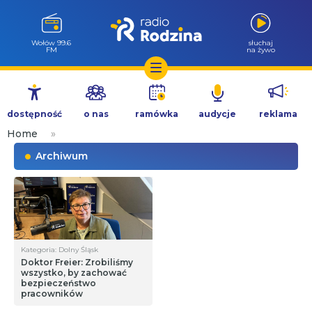
Wołów 99.6
słuchaj
FM
na żywo
Przejdź
do
dostępność
o nas
ramówka
audycje
reklama
treści
Home
»
Archiwum
Kategoria: Dolny Śląsk
Doktor Freier: Zrobiliśmy
wszystko, by zachować
bezpieczeństwo
pracowników