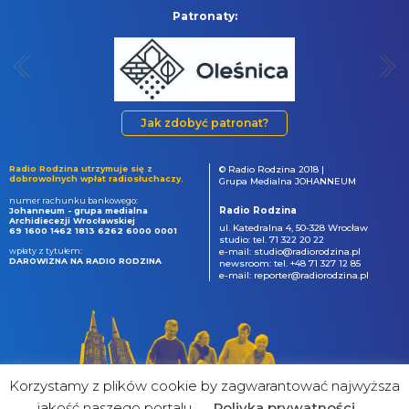
Patronaty:
Jak zdobyć patronat?
Radio Rodzina utrzymuje się z
© Radio Rodzina 2018 |
dobrowolnych wpłat radiosłuchaczy.
Grupa Medialna JOHANNEUM
numer rachunku bankowego:
Radio Rodzina
Johanneum - grupa medialna
Archidiecezji Wrocławskiej
ul. Katedralna 4, 50-328 Wrocław
69 1600 1462 1813 6262 6000 0001
studio: tel. 71 322 20 22
wpłaty z tytułem:
e-mail: studio@radiorodzina.pl
DAROWIZNA NA RADIO RODZINA
newsroom: tel. +48 71 327 12 85
e-mail: reporter@radiorodzina.pl
Korzystamy z plików cookie by zagwarantować najwyższa
jakość naszego portalu
Poliyka prywatności