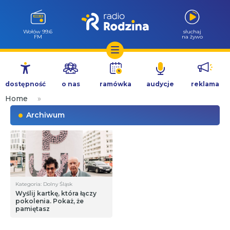
Wołów 99.6
słuchaj
FM
na żywo
Przejdź
do
dostępność
o nas
ramówka
audycje
reklama
treści
Home
»
Archiwum
Kategoria: Dolny Śląsk
Wyślij kartkę, która łączy
pokolenia. Pokaż, że
pamiętasz