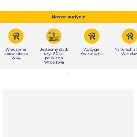
Nasze audycje
Wieczorne
Jesteśmy stąd,
Audycje
Na torach z
opowiadania
czyli 80 lat
Świąteczne
Wrocła
WKA
polskiego
Wrocławia