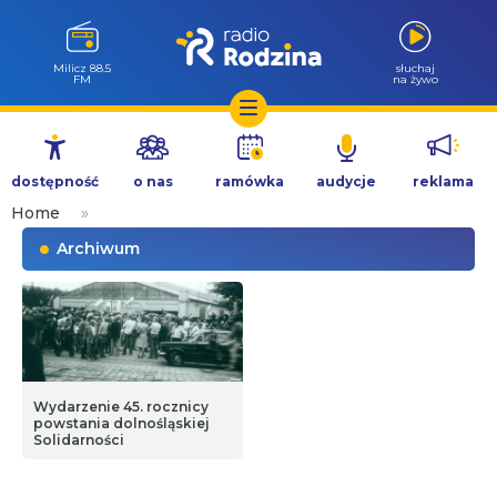
Milicz 88.5
słuchaj
FM
na żywo
Przejdź
do
dostępność
o nas
ramówka
audycje
reklama
treści
Home
»
Archiwum
Wydarzenie 45. rocznicy
powstania dolnośląskiej
Solidarności