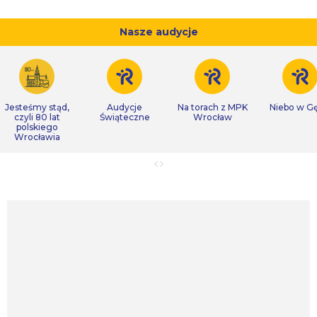
Nasze audycje
Jesteśmy stąd,
Audycje
Na torach z MPK
Niebo w Gę
czyli 80 lat
Świąteczne
Wrocław
polskiego
Wrocławia