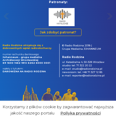
Patronaty:
Jak zdobyć patronat?
Radio Rodzina utrzymuje się z
© Radio Rodzina 2018 |
dobrowolnych wpłat radiosłuchaczy.
Grupa Medialna JOHANNEUM
numer rachunku bankowego:
Radio Rodzina
Johanneum - grupa medialna
Archidiecezji Wrocławskiej
ul. Katedralna 4, 50-328 Wrocław
69 1600 1462 1813 6262 6000 0001
studio: tel. 71 322 20 22
wpłaty z tytułem:
e-mail: studio@radiorodzina.pl
DAROWIZNA NA RADIO RODZINA
newsroom: tel. +48 71 327 12 85
e-mail: reporter@radiorodzina.pl
Korzystamy z plików cookie by zagwarantować najwyższa
jakość naszego portalu
Poliyka prywatności