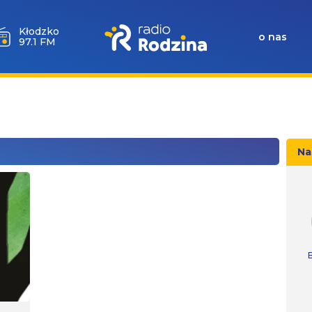
Kłodzko
o nas
97.1 FM
Na