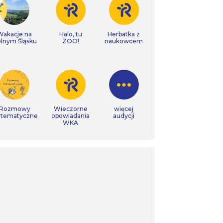
Wakacje na
Halo, tu
Herbatka z
lnym Śląsku
ZOO!
naukowcem
Rozmowy
Wieczorne
więcej
tematyczne
opowiadania
audycji
WKA