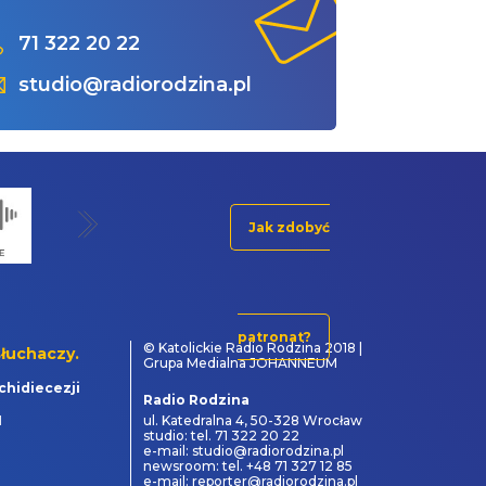
71 322 20 22
studio@radiorodzina.pl
Jak zdobyć
patronat?
© Katolickie Radio Rodzina 2018 |
łuchaczy.
Grupa Medialna JOHANNEUM
chidiecezji
Radio Rodzina
1
ul. Katedralna 4, 50-328 Wrocław
studio: tel. 71 322 20 22
e-mail: studio@radiorodzina.pl
newsroom: tel. +48 71 327 12 85
e-mail: reporter@radiorodzina.pl