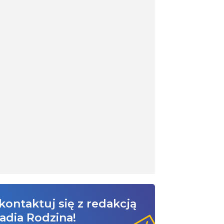
kontaktuj się z redakcją
adia Rodzina!