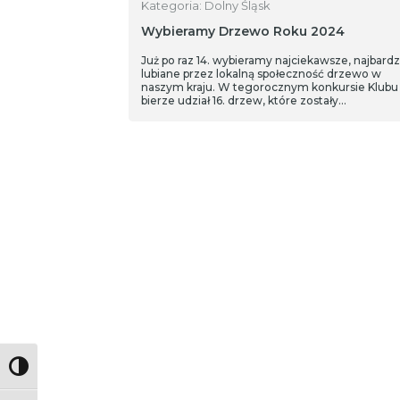
Kategoria: Dolny Śląsk
Wybieramy Drzewo Roku 2024
Już po raz 14. wybieramy najciekawsze, najbardz
lubiane przez lokalną społeczność drzewo w
naszym kraju. W tegorocznym konkursie Klubu
bierze udział 16. drzew, które zostały
zakwalifikowane do finału przez Jury spośród bl
40 zgłoszeń z całej Polski.
Toggle High Contrast