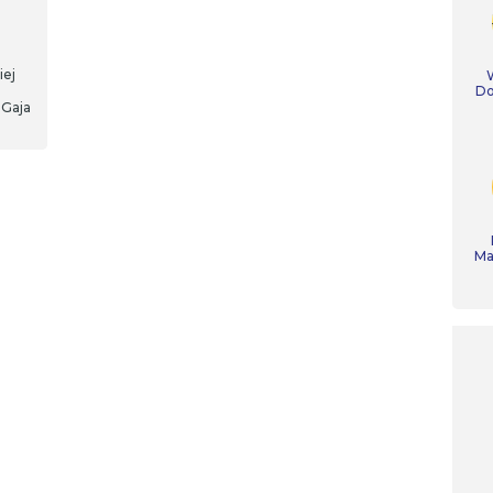
iej
Do
 Gaja
isko
Ma