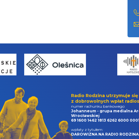
Radio Rodzina utrzymuje się
z dobrowolnych wpłat radios
numer rachunku bankowego:
Johanneum - grupa medialna Ar
Wrocławskiej
69 1600 1462 1813 6262 6000 000
wpłaty z tytułem:
DAROWIZNA NA RADIO RODZINA