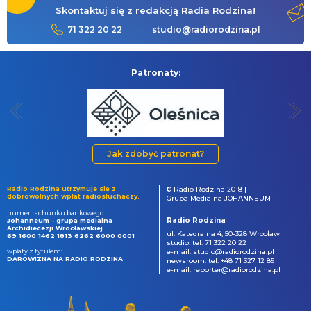
Skontaktuj się z redakcją Radia Rodzina!
71 322 20 22
studio@radiorodzina.pl
Patronaty:
Jak zdobyć patronat?
Radio Rodzina utrzymuje się z
© Radio Rodzina 2018 |
dobrowolnych wpłat radiosłuchaczy.
Grupa Medialna JOHANNEUM
numer rachunku bankowego:
Radio Rodzina
Johanneum - grupa medialna
Archidiecezji Wrocławskiej
ul. Katedralna 4, 50-328 Wrocław
69 1600 1462 1813 6262 6000 0001
studio: tel. 71 322 20 22
wpłaty z tytułem:
e-mail: studio@radiorodzina.pl
DAROWIZNA NA RADIO RODZINA
newsroom: tel. +48 71 327 12 85
e-mail: reporter@radiorodzina.pl