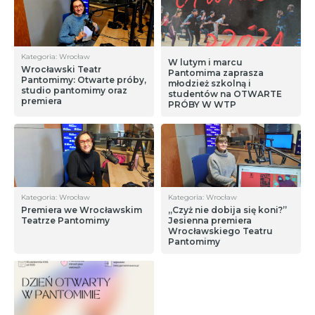
Kategoria: Wrocław
W lutym i marcu
Wrocławski Teatr
Pantomima zaprasza
Pantomimy: Otwarte próby,
młodzież szkolną i
studio pantomimy oraz
studentów na OTWARTE
premiera
PRÓBY W WTP
Kategoria: Wrocław
Kategoria: Wrocław
Premiera we Wrocławskim
„Czyż nie dobija się koni?”
Teatrze Pantomimy
Jesienna premiera
Wrocławskiego Teatru
Pantomimy