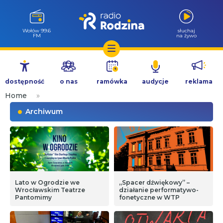
Wołów 99.6
słuchaj
FM
na żywo
Przejdź
do
dostępność
o nas
ramówka
audycje
reklama
treści
Home
»
Archiwum
Lato w Ogrodzie we
„Spacer dźwiękowy” –
Wrocławskim Teatrze
działanie performatywo-
Pantomimy
fonetyczne w WTP