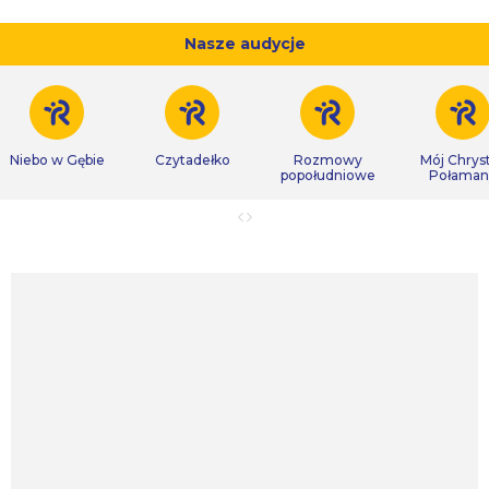
Nasze audycje
Niebo w Gębie
Czytadełko
Rozmowy
Mój Chrys
popołudniowe
Połaman