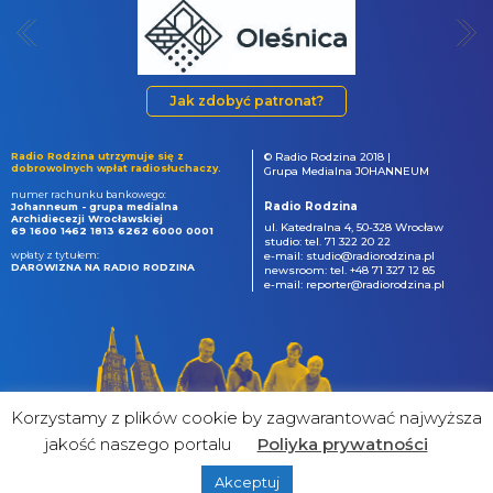
Jak zdobyć patronat?
Radio Rodzina utrzymuje się z
© Radio Rodzina 2018 |
dobrowolnych wpłat radiosłuchaczy.
Grupa Medialna JOHANNEUM
numer rachunku bankowego:
Radio Rodzina
Johanneum - grupa medialna
Archidiecezji Wrocławskiej
ul. Katedralna 4, 50-328 Wrocław
69 1600 1462 1813 6262 6000 0001
studio: tel. 71 322 20 22
wpłaty z tytułem:
e-mail: studio@radiorodzina.pl
DAROWIZNA NA RADIO RODZINA
newsroom: tel. +48 71 327 12 85
e-mail: reporter@radiorodzina.pl
Korzystamy z plików cookie by zagwarantować najwyższa
jakość naszego portalu
Poliyka prywatności
Akceptuj
powered by
&