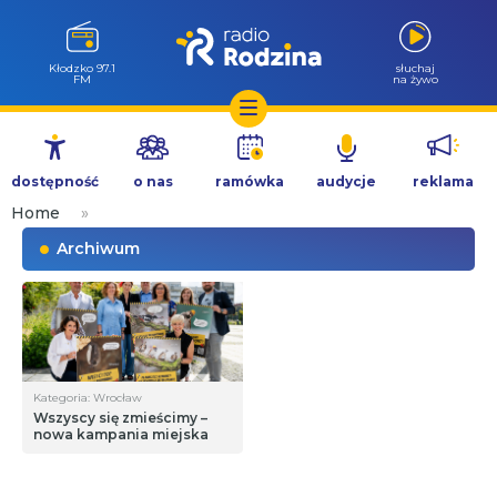
Wołów 99.6
słuchaj
FM
na żywo
Przejdź
do
dostępność
o nas
ramówka
audycje
reklama
treści
Home
»
Archiwum
Kategoria: Wrocław
Wszyscy się zmieścimy –
nowa kampania miejska