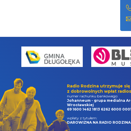
Radio Rodzina utrzymuje się
z dobrowolnych wpłat radios
numer rachunku bankowego:
Johanneum - grupa medialna Ar
Wrocławskiej
69 1600 1462 1813 6262 6000 000
wpłaty z tytułem:
DAROWIZNA NA RADIO RODZINA