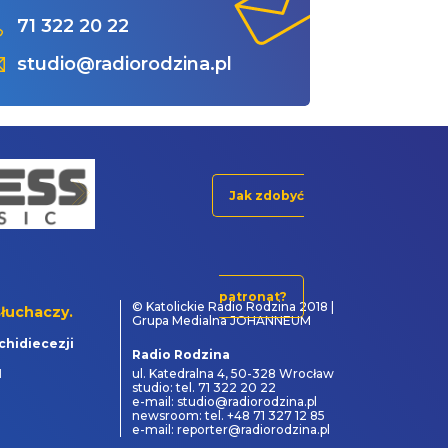
71 322 20 22
studio@radiorodzina.pl
Jak zdobyć
patronat?
© Katolickie Radio Rodzina 2018 |
łuchaczy.
Grupa Medialna JOHANNEUM
chidiecezji
Radio Rodzina
1
ul. Katedralna 4, 50-328 Wrocław
studio: tel. 71 322 20 22
e-mail: studio@radiorodzina.pl
newsroom: tel. +48 71 327 12 85
e-mail: reporter@radiorodzina.pl