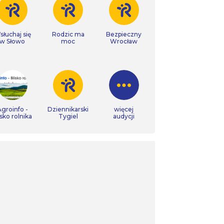
łuchaj się
Rodzic ma
Bezpieczny
w Słowo
moc
Wrocław
groinfo -
Dziennikarski
więcej
isko rolnika
Tygiel
audycji