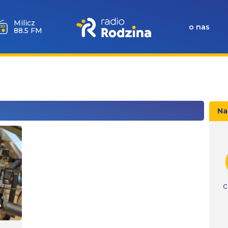
Góra
Igliczna
o nas
107.2 FM
Na
C