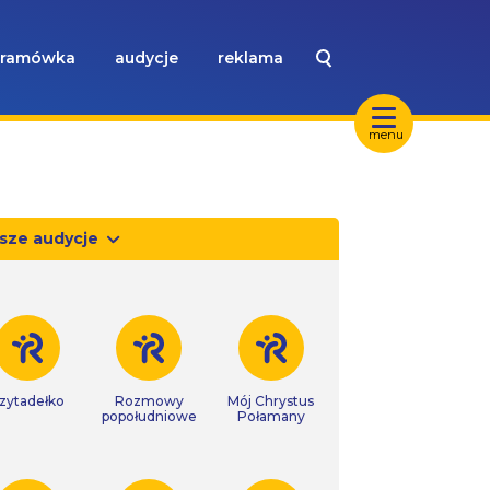
ramówka
audycje
reklama
menu
sze audycje
zytadełko
Rozmowy
Mój Chrystus
popołudniowe
Połamany