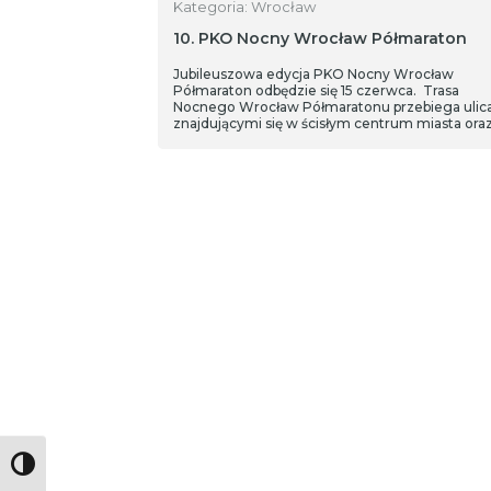
Kategoria: Wrocław
10. PKO Nocny Wrocław Półmaraton
Jubileuszowa edycja PKO Nocny Wrocław
Półmaraton odbędzie się 15 czerwca. Trasa
Nocnego Wrocław Półmaratonu przebiega ulic
znajdującymi się w ścisłym centrum miasta ora
obrębie Wielkiej Wyspy. Szczegóły wydarzenia
przybliża Maciej Fedorczuk z Młodzieżowego
Centrum Sportu we Wrocławiu.
Toggle High Contrast