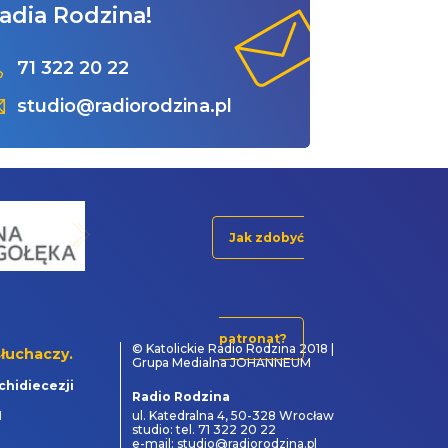
adia Rodzina!
71 322 20 22
studio@radiorodzina.pl
Jak zdobyć
patronat?
© Katolickie Radio Rodzina 2018 |
łuchaczy.
Grupa Medialna JOHANNEUM
chidiecezji
Radio Rodzina
1
ul. Katedralna 4, 50-328 Wrocław
studio: tel. 71 322 20 22
e-mail: studio@radiorodzina.pl