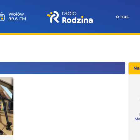
Wołów
o nas
99.6 FM
Na
Ma