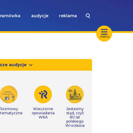
ramówka
audycje
reklama
menu
sze audycje
Rozmowy
Wieczorne
Jesteśmy
tematyczne
opowiadania
stąd, czyli
WKA
80 lat
polskiego
Wrocławia