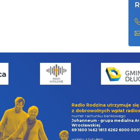
R
Radio Rodzina utrzymuje się
z dobrowolnych wpłat radios
numer rachunku bankowego:
Johanneum - grupa medialna Ar
Wrocławskiej
69 1600 1462 1813 6262 6000 000
wpłaty z tytułem: