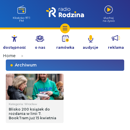
Kłodzko 97.1
słuchaj
FM
na żywo
Przejdź
do
dostępność
o nas
ramówka
audycje
reklama
treści
Home
»
Archiwum
Kategoria: Wrocław
Blisko 200 książek do
rozdania w linii 7.
BookTram już 15 kwietnia