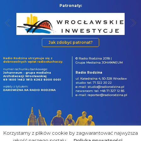
Patronaty:
Jak zdobyć patronat?
Radio Rodzina utrzymuje się z
© Radio Rodzina 2018 |
dobrowolnych wpłat radiosłuchaczy.
Grupa Medialna JOHANNEUM
numer rachunku bankowego:
Radio Rodzina
Johanneum - grupa medialna
Archidiecezji Wrocławskiej
ul. Katedralna 4, 50-328 Wrocław
69 1600 1462 1813 6262 6000 0001
studio: tel. 71 322 20 22
wpłaty z tytułem:
e-mail: studio@radiorodzina.pl
DAROWIZNA NA RADIO RODZINA
newsroom: tel. +48 71 327 12 85
e-mail: reporter@radiorodzina.pl
Korzystamy z plików cookie by zagwarantować najwyższa
jakość naszego portalu
Poliyka prywatności