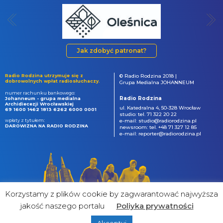
Jak zdobyć patronat?
Radio Rodzina utrzymuje się z
© Radio Rodzina 2018 |
dobrowolnych wpłat radiosłuchaczy.
Grupa Medialna JOHANNEUM
numer rachunku bankowego:
Radio Rodzina
Johanneum - grupa medialna
Archidiecezji Wrocławskiej
ul. Katedralna 4, 50-328 Wrocław
69 1600 1462 1813 6262 6000 0001
studio: tel. 71 322 20 22
wpłaty z tytułem:
e-mail: studio@radiorodzina.pl
DAROWIZNA NA RADIO RODZINA
newsroom: tel. +48 71 327 12 85
e-mail: reporter@radiorodzina.pl
Korzystamy z plików cookie by zagwarantować najwyższa
jakość naszego portalu
Poliyka prywatności