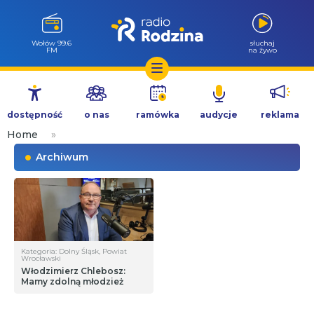
Wołów 99.6
słuchaj
FM
na żywo
Przejdź
do
dostępność
o nas
ramówka
audycje
reklama
treści
Home
»
Archiwum
Kategoria: Dolny Śląsk, Powiat
Wrocławski
Włodzimierz Chlebosz:
Mamy zdolną młodzież