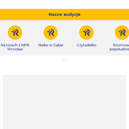
Nasze audycje
Na torach z MPK
Niebo w Gębie
Czytadełko
Rozmow
Wrocław
popołudni