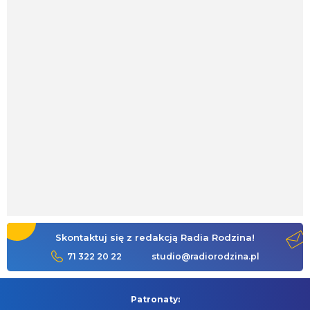
Skontaktuj się z redakcją Radia Rodzina!
71 322 20 22
studio@radiorodzina.pl
Patronaty: