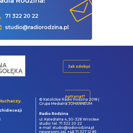
adia Rodzina!
71 322 20 22
studio@radiorodzina.pl
Jak zdobyć
patronat?
© Katolickie Radio Rodzina 2018 |
łuchaczy.
Grupa Medialna JOHANNEUM
chidiecezji
Radio Rodzina
1
ul. Katedralna 4, 50-328 Wrocław
studio: tel. 71 322 20 22
e-mail: studio@radiorodzina.pl
newsroom: tel. +48 71 327 12 85