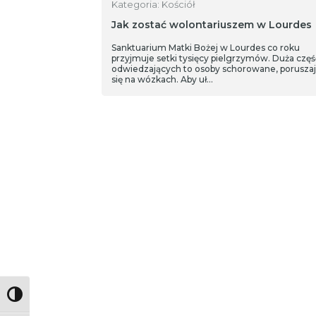
Kategoria: Kościół
Jak zostać wolontariuszem w Lourdes
Sanktuarium Matki Bożej w Lourdes co roku
przyjmuje setki tysięcy pielgrzymów. Duża częś
odwiedzających to osoby schorowane, porusza
się na wózkach. Aby uł…
Toggle High Contrast