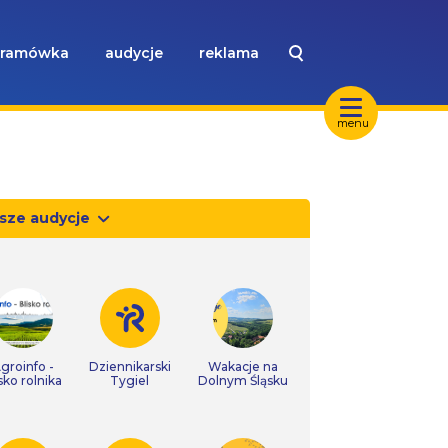
ramówka
audycje
reklama
menu
sze audycje
groinfo -
Dziennikarski
Wakacje na
isko rolnika
Tygiel
Dolnym Śląsku