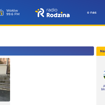
Wołów
o nas
99.6 FM
Na
A
bl