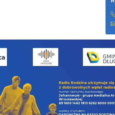
R
Radio Rodzina utrzymuje się
z dobrowolnych wpłat radios
numer rachunku bankowego:
Johanneum - grupa medialna Ar
Wrocławskiej
69 1600 1462 1813 6262 6000 000
wpłaty z tytułem:
DAROWIZNA NA RADIO RODZINA