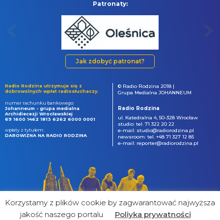
Patronaty:
Jak zdobyć patronat?
Radio Rodzina utrzymuje się z
© Radio Rodzina 2018 |
dobrowolnych wpłat radiosłuchaczy.
Grupa Medialna JOHANNEUM
numer rachunku bankowego:
Radio Rodzina
Johanneum - grupa medialna
Archidiecezji Wrocławskiej
ul. Katedralna 4, 50-328 Wrocław
69 1600 1462 1813 6262 6000 0001
studio: tel. 71 322 20 22
wpłaty z tytułem:
e-mail: studio@radiorodzina.pl
DAROWIZNA NA RADIO RODZINA
newsroom: tel. +48 71 327 12 85
e-mail: reporter@radiorodzina.pl
Korzystamy z plików cookie by zagwarantować najwyższa
jakość naszego portalu
Poliyka prywatności