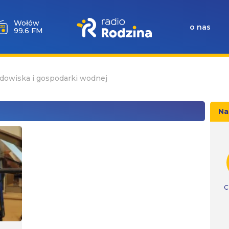
Wołów
o nas
99.6 FM
dowiska i gospodarki wodnej
Na
C