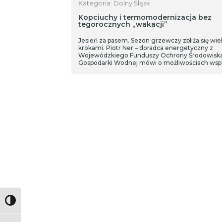
Kategoria: Dolny Śląsk
Kopciuchy i termomodernizacja bez
tegorocznych „wakacji”
Jesień za pasem. Sezon grzewczy zbliża się wie
krokami. Piotr Ner – doradca energetyczny z
Wojewódzkiego Funduszy Ochrony Środowiska
Gospodarki Wodnej mówi o możliwościach wsp
mieszkańców w działaniach
termomodernizacyjnych.
Toggle High Contrast