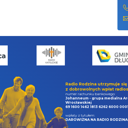
Radio Rodzina utrzymuje się
z dobrowolnych wpłat radios
numer rachunku bankowego:
Johanneum - grupa medialna Ar
Wrocławskiej
69 1600 1462 1813 6262 6000 000
wpłaty z tytułem:
DAROWIZNA NA RADIO RODZINA