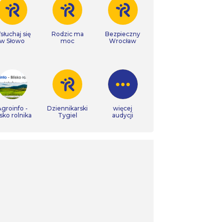
łuchaj się
Rodzic ma
Bezpieczny
w Słowo
moc
Wrocław
groinfo -
Dziennikarski
więcej
isko rolnika
Tygiel
audycji