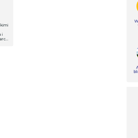
Ws
lkimi
 i
arcia
A
bl