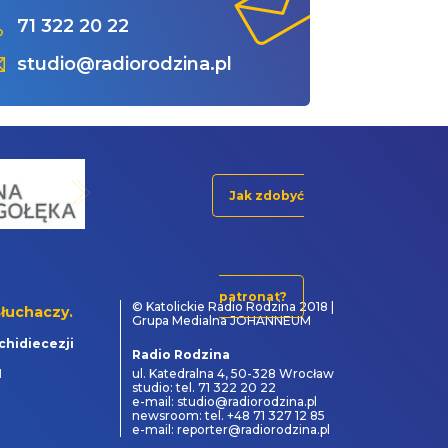
71 322 20 22
studio@radiorodzina.pl
Jak zdobyć
patronat?
© Katolickie Radio Rodzina 2018 |
łuchaczy.
Grupa Medialna JOHANNEUM
chidiecezji
Radio Rodzina
1
ul. Katedralna 4, 50-328 Wrocław
studio: tel. 71 322 20 22
e-mail: studio@radiorodzina.pl
newsroom: tel. +48 71 327 12 85
e-mail: reporter@radiorodzina.pl