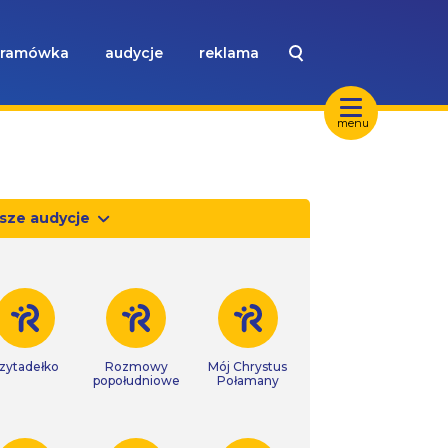
ramówka
audycje
reklama
menu
sze audycje
zytadełko
Rozmowy
Mój Chrystus
popołudniowe
Połamany