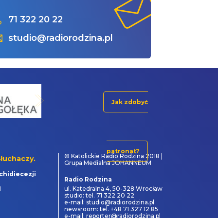
71 322 20 22
studio@radiorodzina.pl
Jak zdobyć
patronat?
© Katolickie Radio Rodzina 2018 |
łuchaczy.
Grupa Medialna JOHANNEUM
chidiecezji
Radio Rodzina
1
ul. Katedralna 4, 50-328 Wrocław
studio: tel. 71 322 20 22
e-mail: studio@radiorodzina.pl
newsroom: tel. +48 71 327 12 85
e-mail: reporter@radiorodzina.pl