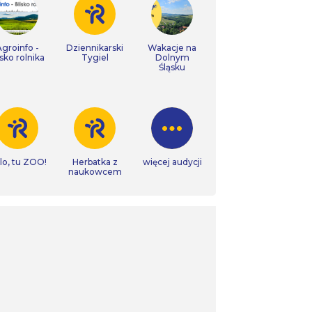
Agroinfo -
Dziennikarski
Wakacje na
isko rolnika
Tygiel
Dolnym
Śląsku
lo, tu ZOO!
Herbatka z
więcej audycji
naukowcem