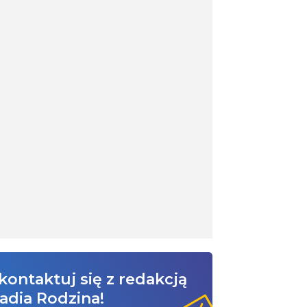
kontaktuj się z redakcją
adia Rodzina!