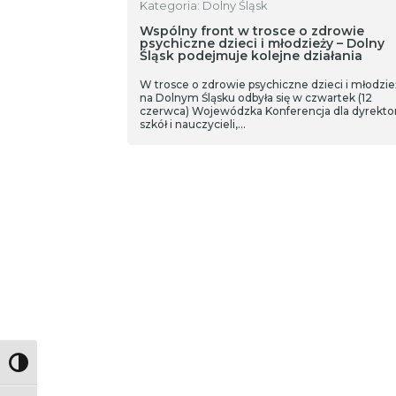
Kategoria: Dolny Śląsk
Wspólny front w trosce o zdrowie
psychiczne dzieci i młodzieży – Dolny
Śląsk podejmuje kolejne działania
W trosce o zdrowie psychiczne dzieci i młodzie
na Dolnym Śląsku odbyła się w czwartek (12
czerwca) Wojewódzka Konferencja dla dyrekt
szkół i nauczycieli,…
Toggle High Contrast