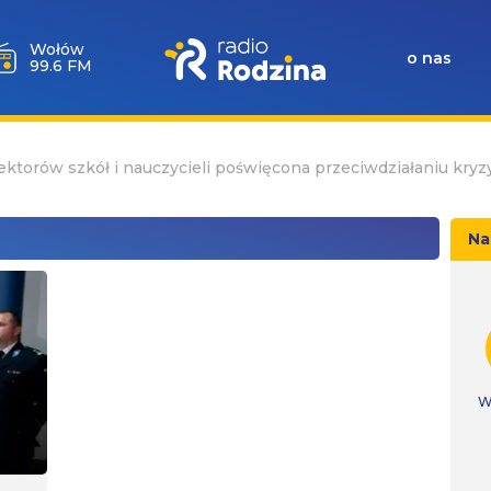
Wołów
o nas
99.6 FM
ektorów szkół i nauczycieli poświęcona przeciwdziałaniu k
Na
W