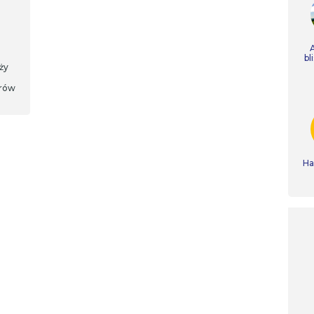
bl
ży
orów
Ha