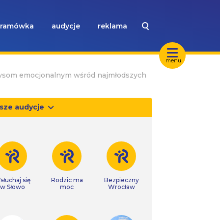
ramówka
audycje
reklama
menu
ryzysom emocjonalnym wśród najmłodszych
sze audycje
słuchaj się
Rodzic ma
Bezpieczny
w Słowo
moc
Wrocław