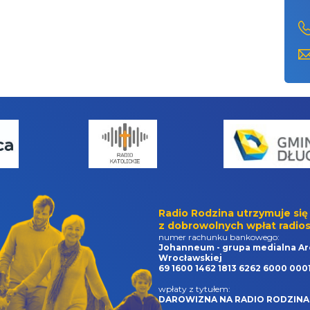
Radio Rodzina utrzymuje się
z dobrowolnych wpłat radios
numer rachunku bankowego:
Johanneum - grupa medialna Ar
Wrocławskiej
69 1600 1462 1813 6262 6000 000
wpłaty z tytułem:
DAROWIZNA NA RADIO RODZINA