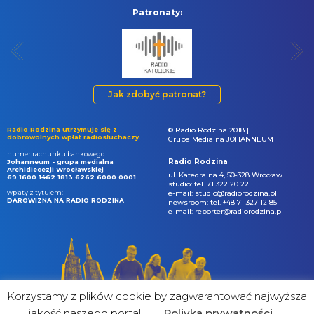
Patronaty:
Jak zdobyć patronat?
Radio Rodzina utrzymuje się z
© Radio Rodzina 2018 |
dobrowolnych wpłat radiosłuchaczy.
Grupa Medialna JOHANNEUM
numer rachunku bankowego:
Radio Rodzina
Johanneum - grupa medialna
Archidiecezji Wrocławskiej
ul. Katedralna 4, 50-328 Wrocław
69 1600 1462 1813 6262 6000 0001
studio: tel. 71 322 20 22
wpłaty z tytułem:
e-mail: studio@radiorodzina.pl
DAROWIZNA NA RADIO RODZINA
newsroom: tel. +48 71 327 12 85
e-mail: reporter@radiorodzina.pl
Korzystamy z plików cookie by zagwarantować najwyższa
jakość naszego portalu
Poliyka prywatności