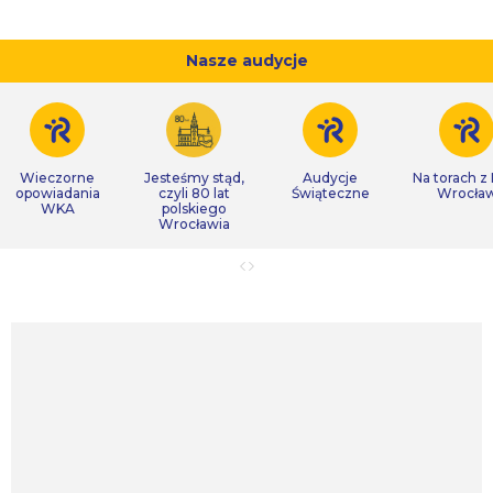
Nasze audycje
Wieczorne
Jesteśmy stąd,
Audycje
Na torach z
opowiadania
czyli 80 lat
Świąteczne
Wrocła
WKA
polskiego
Wrocławia