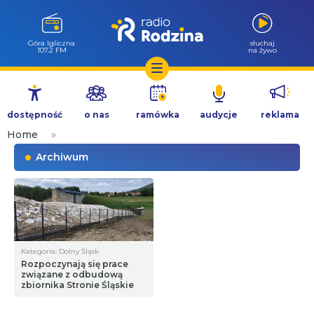
Góra Igliczna
słuchaj
107.2 FM
na żywo
Przejdź
do
dostępność
o nas
ramówka
audycje
reklama
treści
Home
»
Archiwum
Kategoria: Dolny Śląsk
Rozpoczynają się prace
związane z odbudową
zbiornika Stronie Śląskie