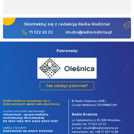
Skontaktuj się z redakcją Radia Rodzina!
71 322 20 22
studio@radiorodzina.pl
Patronaty:
Jak zdobyć patronat?
Radio Rodzina utrzymuje się z
© Radio Rodzina 2018 |
dobrowolnych wpłat radiosłuchaczy.
Grupa Medialna JOHANNEUM
numer rachunku bankowego:
Radio Rodzina
Johanneum - grupa medialna
Archidiecezji Wrocławskiej
ul. Katedralna 4, 50-328 Wrocław
69 1600 1462 1813 6262 6000 0001
studio: tel. 71 322 20 22
wpłaty z tytułem:
e-mail: studio@radiorodzina.pl
DAROWIZNA NA RADIO RODZINA
newsroom: tel. +48 71 327 12 85