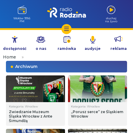
Wołów 99.6
słuchaj
FM
na żywo
Przejdź
do
dostępność
o nas
ramówka
audycje
reklama
treści
Home
»
Archiwum
Kategoria: Wrocław
Kategoria: Wrocław
Zwiedzanie Muzeum
„Porusz serce” ze Śląskiem
Śląska Wrocław z Ante
Wrocław
Šimundžą