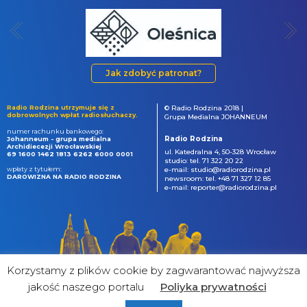
Jak zdobyć patronat?
Radio Rodzina utrzymuje się z
© Radio Rodzina 2018 |
dobrowolnych wpłat radiosłuchaczy.
Grupa Medialna JOHANNEUM
numer rachunku bankowego:
Radio Rodzina
Johanneum - grupa medialna
Archidiecezji Wrocławskiej
ul. Katedralna 4, 50-328 Wrocław
69 1600 1462 1813 6262 6000 0001
studio: tel. 71 322 20 22
wpłaty z tytułem:
e-mail: studio@radiorodzina.pl
DAROWIZNA NA RADIO RODZINA
newsroom: tel. +48 71 327 12 85
e-mail: reporter@radiorodzina.pl
Korzystamy z plików cookie by zagwarantować najwyższa
jakość naszego portalu
Poliyka prywatności