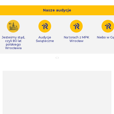
Nasze audycje
Jesteśmy stąd,
Audycje
Na torach z MPK
Niebo w Gę
czyli 80 lat
Świąteczne
Wrocław
polskiego
Wrocławia