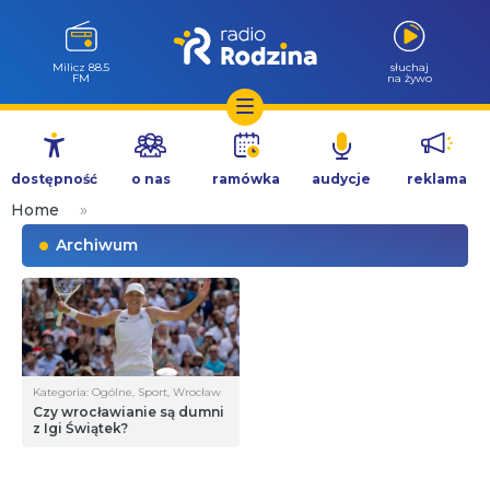
Milicz 88.5
słuchaj
FM
na żywo
Przejdź
do
dostępność
o nas
ramówka
audycje
reklama
treści
Home
»
Archiwum
Kategoria: Ogólne, Sport, Wrocław
Czy wrocławianie są dumni
z Igi Świątek?