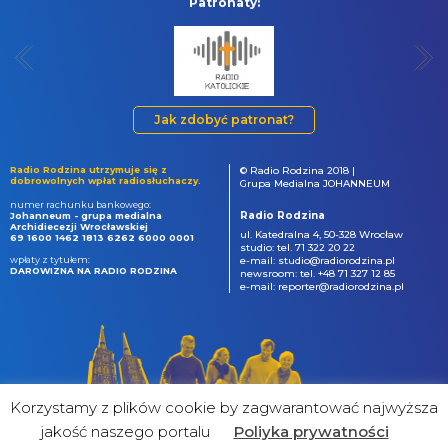
Patronaty:
Jak zdobyć patronat?
Radio Rodzina utrzymuje się z
© Radio Rodzina 2018 |
dobrowolnych wpłat radiosłuchaczy.
Grupa Medialna JOHANNEUM
numer rachunku bankowego:
Radio Rodzina
Johanneum - grupa medialna
Archidiecezji Wrocławskiej
ul. Katedralna 4, 50-328 Wrocław
69 1600 1462 1813 6262 6000 0001
studio: tel. 71 322 20 22
wpłaty z tytułem:
e-mail: studio@radiorodzina.pl
DAROWIZNA NA RADIO RODZINA
newsroom: tel. +48 71 327 12 85
e-mail: reporter@radiorodzina.pl
Korzystamy z plików cookie by zagwarantować najwyższa
jakość naszego portalu
Poliyka prywatności