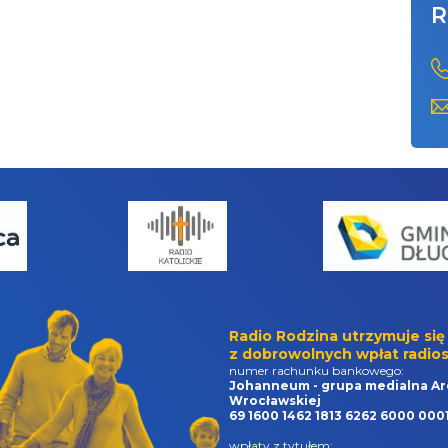
R
Radio Rodzina utrzymuje się
z dobrowolnych wpłat radios
numer rachunku bankowego:
Johanneum - grupa medialna Ar
Wrocławskiej
69 1600 1462 1813 6262 6000 000
wpłaty z tytułem: