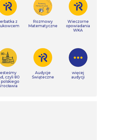
erbatka z
Rozmowy
Wieczorne
aukowcem
Matematyczne
opowiadania
WKA
Jesteśmy
Audycje
więcej
ąd, czyli 80
Świąteczne
audycji
t polskiego
rocławia