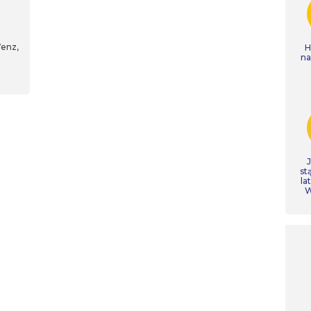
Wenz,
H
n
st
la
W