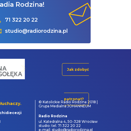
adia Rodzina!
71 322 20 22
studio@radiorodzina.pl
Jak zdobyć
patronat?
© Katolickie Radio Rodzina 2018 |
łuchaczy.
Grupa Medialna JOHANNEUM
chidiecezji
Radio Rodzina
1
ul. Katedralna 4, 50-328 Wrocław
studio: tel. 71 322 20 22
e-mail: studio@radiorodzina.pl