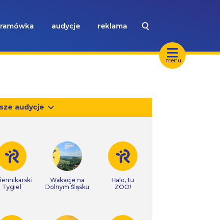
ramówka
audycje
reklama
menu
sze audycje
iennikarski
Wakacje na
Halo, tu
Tygiel
Dolnym Śląsku
ZOO!