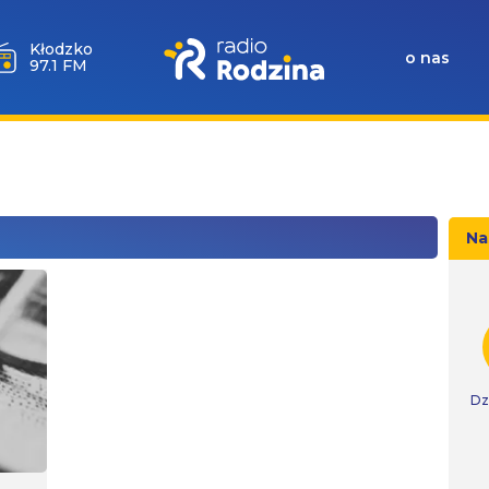
Wołów
o nas
99.6 FM
Na
Dz