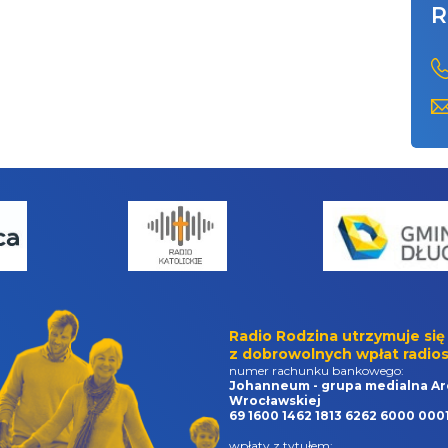
R
Radio Rodzina utrzymuje się
z dobrowolnych wpłat radios
numer rachunku bankowego:
Johanneum - grupa medialna Ar
Wrocławskiej
69 1600 1462 1813 6262 6000 000
wpłaty z tytułem: