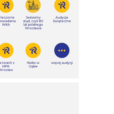
ieczorne
Jesteśmy
Audycje
owiadania
stąd, czyli 80
Świąteczne
WKA
lat polskiego
Wrocławia
a torach z
Niebo w
więcej audycji
MPK
Gębie
Wrocław