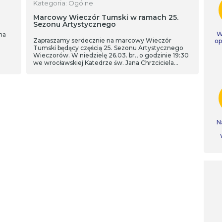
Kategoria: Ogólne
Marcowy Wieczór Tumski w ramach 25.
Sezonu Artystycznego
W
na
Zapraszamy serdecznie na marcowy Wieczór
op
Tumski będący częścią 25. Sezonu Artystycznego
Wieczorów. W niedzielę 26.03. br., o godzinie 19:30
we wrocławskiej Katedrze św. Jana Chrzciciela
wysłuchamy wykładu dr. Dariusza Galewskiego z
Akademii Muzycznej im. Karola Lipińskiego we
Wrocławiu pt. „Symbolika przestrzeni sakralnej na
przykładzie wrocławskiej katedry”.
N