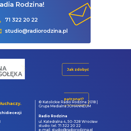
adia Rodzina!
71 322 20 22
studio@radiorodzina.pl
Jak zdobyć
patronat?
© Katolickie Radio Rodzina 2018 |
łuchaczy.
Grupa Medialna JOHANNEUM
chidiecezji
Radio Rodzina
1
ul. Katedralna 4, 50-328 Wrocław
studio: tel. 71 322 20 22
e-mail: studio@radiorodzina.pl