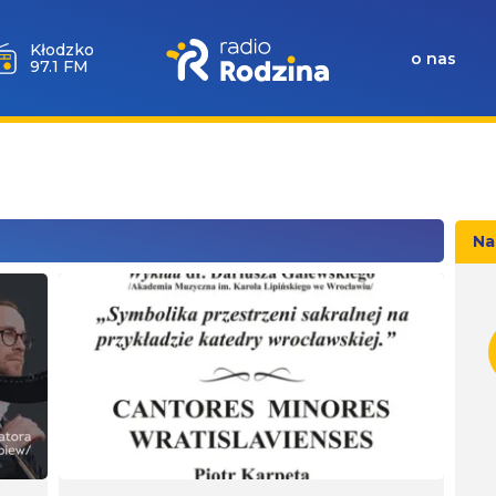
Wołów
o nas
99.6 FM
Na