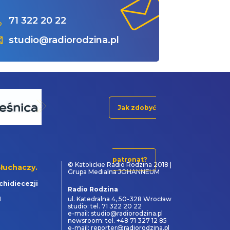
71 322 20 22
studio@radiorodzina.pl
Jak zdobyć
patronat?
© Katolickie Radio Rodzina 2018 |
łuchaczy.
Grupa Medialna JOHANNEUM
chidiecezji
Radio Rodzina
1
ul. Katedralna 4, 50-328 Wrocław
studio: tel. 71 322 20 22
e-mail: studio@radiorodzina.pl
newsroom: tel. +48 71 327 12 85
e-mail: reporter@radiorodzina.pl