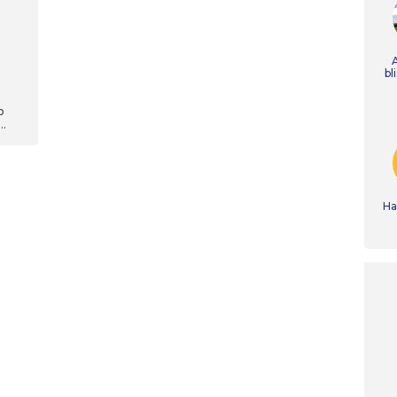
bl
o
Ha