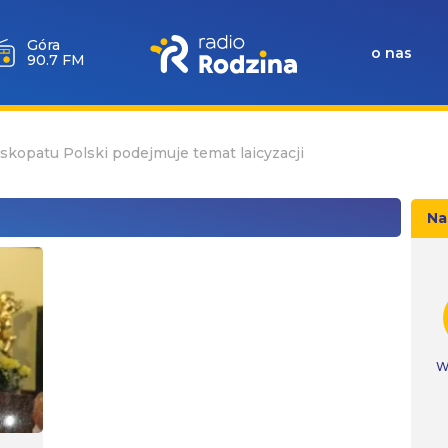
Góra
o nas
90.7 FM
kopatu Polski podejmuje temat laicyzacji
Na
W