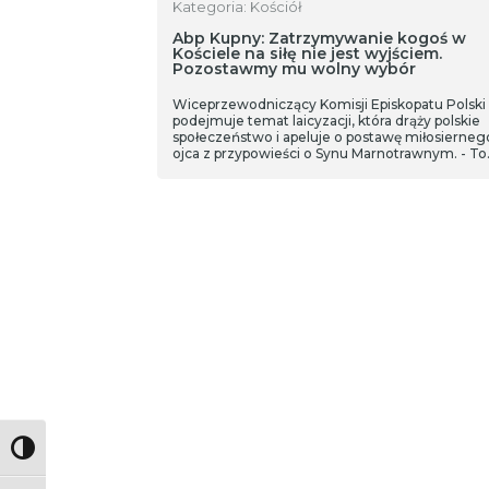
Kategoria: Kościół
Abp Kupny: Zatrzymywanie kogoś w
Kościele na siłę nie jest wyjściem.
Pozostawmy mu wolny wybór
Wiceprzewodniczący Komisji Episkopatu Polski
podejmuje temat laicyzacji, która drąży polskie
społeczeństwo i apeluje o postawę miłosierneg
ojca z przypowieści o Synu Marnotrawnym. - To
jedyna drogą dla Kościoła. Oczywiście boli nas i
zawsze będzie bolał obraz odchodzących od
wspólnoty wiernych. Ale czy mamy prawo ich
zatrzymywać na siłę? Nie. Zostawmy jednak
uchylone drzwi - mówi abp Józef Kupny.
Toggle High Contrast