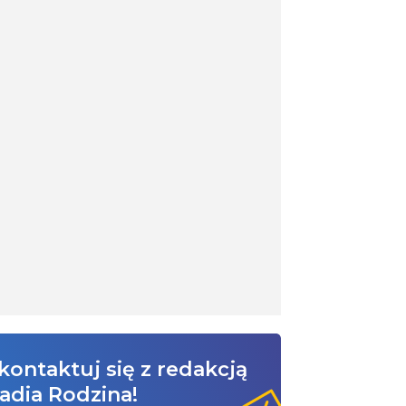
kontaktuj się z redakcją
adia Rodzina!