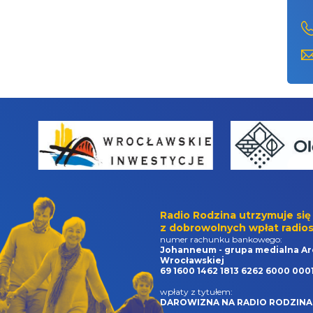
Radio Rodzina utrzymuje się
z dobrowolnych wpłat radios
numer rachunku bankowego:
Johanneum - grupa medialna Ar
Wrocławskiej
69 1600 1462 1813 6262 6000 000
wpłaty z tytułem:
DAROWIZNA NA RADIO RODZINA