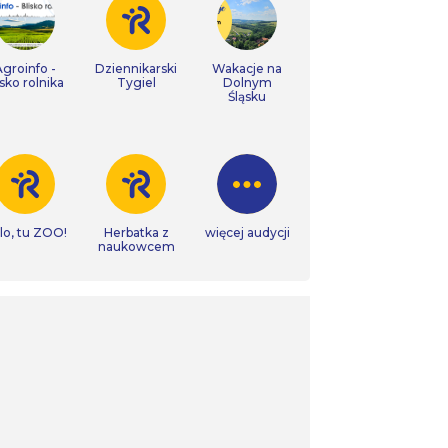
Agroinfo -
Dziennikarski
Wakacje na
isko rolnika
Tygiel
Dolnym
Śląsku
lo, tu ZOO!
Herbatka z
więcej audycji
naukowcem