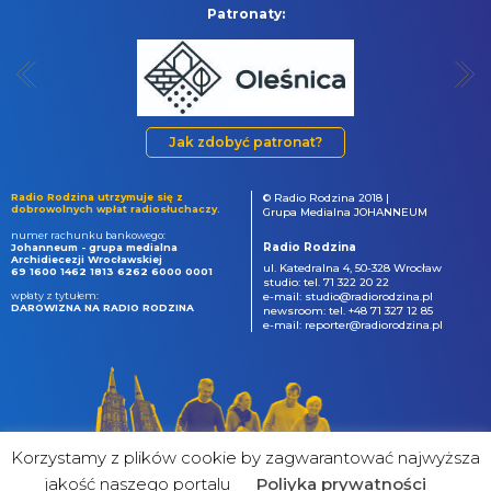
Patronaty:
Jak zdobyć patronat?
Radio Rodzina utrzymuje się z
© Radio Rodzina 2018 |
dobrowolnych wpłat radiosłuchaczy.
Grupa Medialna JOHANNEUM
numer rachunku bankowego:
Radio Rodzina
Johanneum - grupa medialna
Archidiecezji Wrocławskiej
ul. Katedralna 4, 50-328 Wrocław
69 1600 1462 1813 6262 6000 0001
studio: tel. 71 322 20 22
wpłaty z tytułem:
e-mail: studio@radiorodzina.pl
DAROWIZNA NA RADIO RODZINA
newsroom: tel. +48 71 327 12 85
e-mail: reporter@radiorodzina.pl
Korzystamy z plików cookie by zagwarantować najwyższa
jakość naszego portalu
Poliyka prywatności