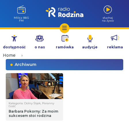
Milicz 88.5
słuchaj
FM
na żywo
Przejdź
do
dostępność
o nas
ramówka
audycje
reklama
treści
Home
»
Archiwum
Kategoria: Dolny Śląsk, Poranny
Gość
Barbara Pokorny: Za moim
sukcesem stoi rodzina