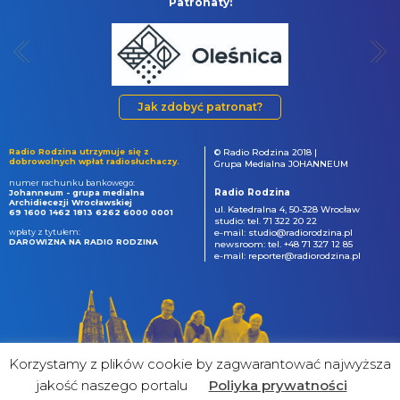
Patronaty:
Jak zdobyć patronat?
Radio Rodzina utrzymuje się z
© Radio Rodzina 2018 |
dobrowolnych wpłat radiosłuchaczy.
Grupa Medialna JOHANNEUM
numer rachunku bankowego:
Radio Rodzina
Johanneum - grupa medialna
Archidiecezji Wrocławskiej
ul. Katedralna 4, 50-328 Wrocław
69 1600 1462 1813 6262 6000 0001
studio: tel. 71 322 20 22
wpłaty z tytułem:
e-mail: studio@radiorodzina.pl
DAROWIZNA NA RADIO RODZINA
newsroom: tel. +48 71 327 12 85
e-mail: reporter@radiorodzina.pl
Korzystamy z plików cookie by zagwarantować najwyższa
jakość naszego portalu
Poliyka prywatności