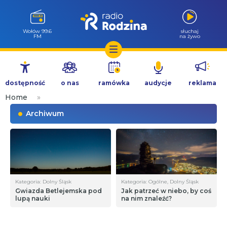
Wołów 99.6
słuchaj
FM
na żywo
Przejdź
do
dostępność
o nas
ramówka
audycje
reklama
treści
Home
»
Archiwum
Kategoria: Dolny Śląsk
Kategoria: Ogólne, Dolny Śląsk
Gwiazda Betlejemska pod
Jak patrzeć w niebo, by coś
lupą nauki
na nim znaleźć?