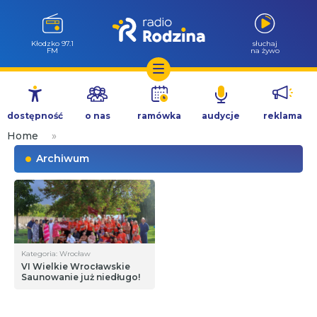
Wołów 99.6
słuchaj
FM
na żywo
Przejdź
do
dostępność
o nas
ramówka
audycje
reklama
treści
Home
»
Archiwum
Kategoria: Wrocław
VI Wielkie Wrocławskie
Saunowanie już niedługo!