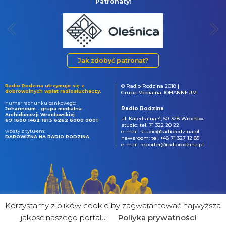
Patronaty:
Jak zdobyć patronat?
Radio Rodzina utrzymuje się z
© Radio Rodzina 2018 |
dobrowolnych wpłat radiosłuchaczy.
Grupa Medialna JOHANNEUM
numer rachunku bankowego:
Radio Rodzina
Johanneum - grupa medialna
Archidiecezji Wrocławskiej
ul. Katedralna 4, 50-328 Wrocław
69 1600 1462 1813 6262 6000 0001
studio: tel. 71 322 20 22
wpłaty z tytułem:
e-mail: studio@radiorodzina.pl
DAROWIZNA NA RADIO RODZINA
newsroom: tel. +48 71 327 12 85
e-mail: reporter@radiorodzina.pl
Korzystamy z plików cookie by zagwarantować najwyższa
jakość naszego portalu
Poliyka prywatności