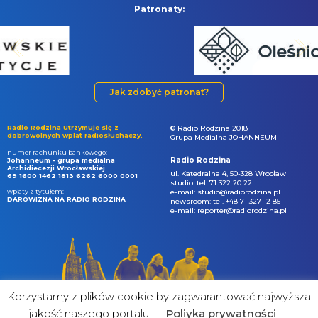
Patronaty:
Jak zdobyć patronat?
Radio Rodzina utrzymuje się z
© Radio Rodzina 2018 |
dobrowolnych wpłat radiosłuchaczy.
Grupa Medialna JOHANNEUM
numer rachunku bankowego:
Radio Rodzina
Johanneum - grupa medialna
Archidiecezji Wrocławskiej
ul. Katedralna 4, 50-328 Wrocław
69 1600 1462 1813 6262 6000 0001
studio: tel. 71 322 20 22
wpłaty z tytułem:
e-mail: studio@radiorodzina.pl
DAROWIZNA NA RADIO RODZINA
newsroom: tel. +48 71 327 12 85
e-mail: reporter@radiorodzina.pl
Korzystamy z plików cookie by zagwarantować najwyższa
jakość naszego portalu
Poliyka prywatności