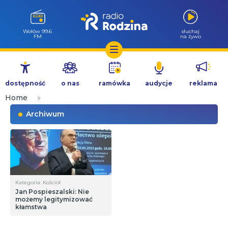
Wołów 99.6
słuchaj
FM
na żywo
Przejdź
do
dostępność
o nas
ramówka
audycje
reklama
treści
Home
»
Archiwum
Kategoria: Kościół
Jan Pospieszalski: Nie
możemy legitymizować
kłamstwa