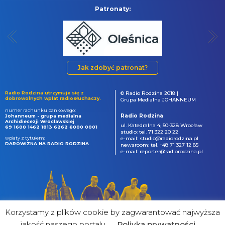
Patronaty:
Jak zdobyć patronat?
Radio Rodzina utrzymuje się z
© Radio Rodzina 2018 |
dobrowolnych wpłat radiosłuchaczy.
Grupa Medialna JOHANNEUM
numer rachunku bankowego:
Radio Rodzina
Johanneum - grupa medialna
Archidiecezji Wrocławskiej
ul. Katedralna 4, 50-328 Wrocław
69 1600 1462 1813 6262 6000 0001
studio: tel. 71 322 20 22
wpłaty z tytułem:
e-mail: studio@radiorodzina.pl
DAROWIZNA NA RADIO RODZINA
newsroom: tel. +48 71 327 12 85
e-mail: reporter@radiorodzina.pl
Korzystamy z plików cookie by zagwarantować najwyższa
jakość naszego portalu
Poliyka prywatności