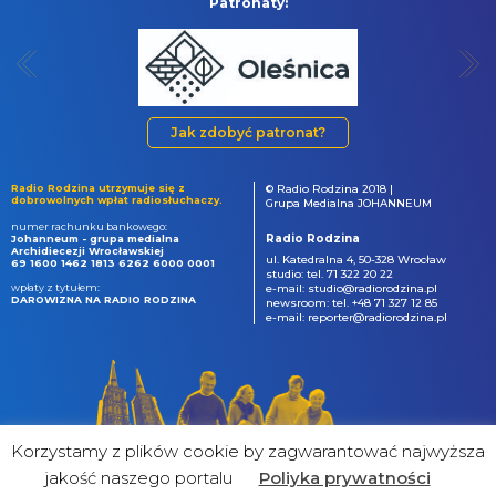
Patronaty:
Jak zdobyć patronat?
Radio Rodzina utrzymuje się z
© Radio Rodzina 2018 |
dobrowolnych wpłat radiosłuchaczy.
Grupa Medialna JOHANNEUM
numer rachunku bankowego:
Radio Rodzina
Johanneum - grupa medialna
Archidiecezji Wrocławskiej
ul. Katedralna 4, 50-328 Wrocław
69 1600 1462 1813 6262 6000 0001
studio: tel. 71 322 20 22
wpłaty z tytułem:
e-mail: studio@radiorodzina.pl
DAROWIZNA NA RADIO RODZINA
newsroom: tel. +48 71 327 12 85
e-mail: reporter@radiorodzina.pl
Korzystamy z plików cookie by zagwarantować najwyższa
jakość naszego portalu
Poliyka prywatności