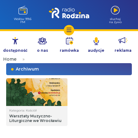
Wołów 99.6
słuchaj
FM
na żywo
Przejdź
do
dostępność
o nas
ramówka
audycje
reklama
treści
Home
»
Archiwum
Kategoria: Kościół
Warsztaty Muzyczno-
Liturgiczne we Wrocławiu