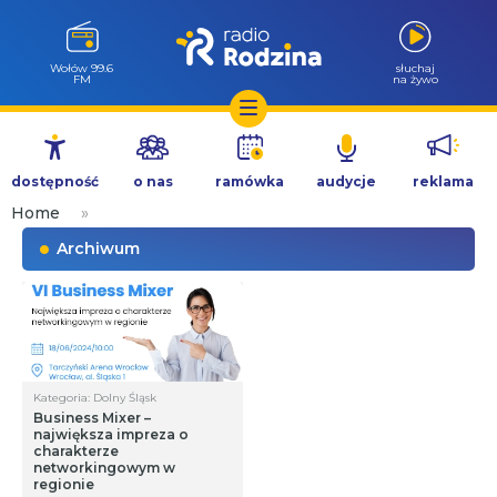
Wołów 99.6
słuchaj
FM
na żywo
Przejdź
do
dostępność
o nas
ramówka
audycje
reklama
treści
Home
»
Archiwum
Kategoria: Dolny Śląsk
Business Mixer –
największa impreza o
charakterze
networkingowym w
regionie