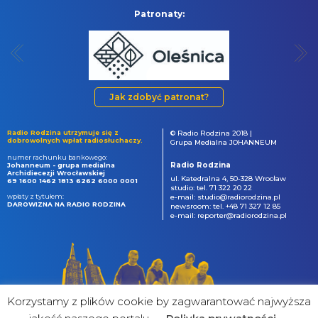
Patronaty:
Jak zdobyć patronat?
Radio Rodzina utrzymuje się z
© Radio Rodzina 2018 |
dobrowolnych wpłat radiosłuchaczy.
Grupa Medialna JOHANNEUM
numer rachunku bankowego:
Radio Rodzina
Johanneum - grupa medialna
Archidiecezji Wrocławskiej
ul. Katedralna 4, 50-328 Wrocław
69 1600 1462 1813 6262 6000 0001
studio: tel. 71 322 20 22
wpłaty z tytułem:
e-mail: studio@radiorodzina.pl
DAROWIZNA NA RADIO RODZINA
newsroom: tel. +48 71 327 12 85
e-mail: reporter@radiorodzina.pl
Korzystamy z plików cookie by zagwarantować najwyższa