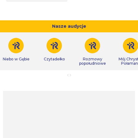
Nasze audycje
Niebo w Gębie
Czytadełko
Rozmowy
Mój Chrys
popołudniowe
Połaman