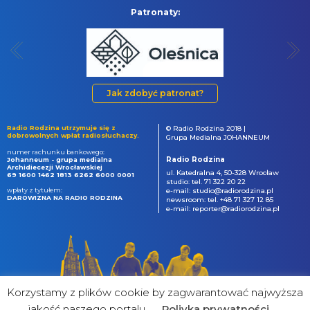
Patronaty:
Jak zdobyć patronat?
Radio Rodzina utrzymuje się z
© Radio Rodzina 2018 |
dobrowolnych wpłat radiosłuchaczy.
Grupa Medialna JOHANNEUM
numer rachunku bankowego:
Radio Rodzina
Johanneum - grupa medialna
Archidiecezji Wrocławskiej
ul. Katedralna 4, 50-328 Wrocław
69 1600 1462 1813 6262 6000 0001
studio: tel. 71 322 20 22
wpłaty z tytułem:
e-mail: studio@radiorodzina.pl
DAROWIZNA NA RADIO RODZINA
newsroom: tel. +48 71 327 12 85
e-mail: reporter@radiorodzina.pl
Korzystamy z plików cookie by zagwarantować najwyższa
jakość naszego portalu
Poliyka prywatności