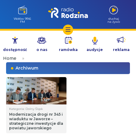
Wołów 99.6
słuchaj
FM
na żywo
Przejdź
do
dostępność
o nas
ramówka
audycje
reklama
treści
Home
»
Archiwum
Kategoria: Dolny Śląsk
Modernizacja drogi nr 345 i
wiaduktu w Jaworze –
strategiczne inwestycje dla
powiatu jaworskiego