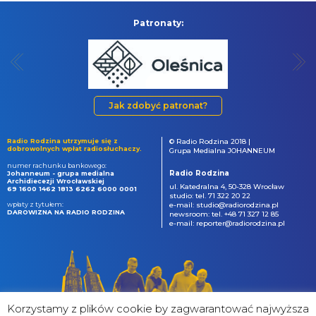
Patronaty:
Jak zdobyć patronat?
Radio Rodzina utrzymuje się z
© Radio Rodzina 2018 |
dobrowolnych wpłat radiosłuchaczy.
Grupa Medialna JOHANNEUM
numer rachunku bankowego:
Radio Rodzina
Johanneum - grupa medialna
Archidiecezji Wrocławskiej
ul. Katedralna 4, 50-328 Wrocław
69 1600 1462 1813 6262 6000 0001
studio: tel. 71 322 20 22
wpłaty z tytułem:
e-mail: studio@radiorodzina.pl
DAROWIZNA NA RADIO RODZINA
newsroom: tel. +48 71 327 12 85
e-mail: reporter@radiorodzina.pl
Korzystamy z plików cookie by zagwarantować najwyższa