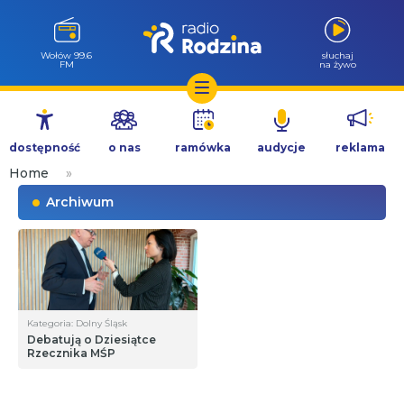
Wołów 99.6
słuchaj
FM
na żywo
Przejdź
do
dostępność
o nas
ramówka
audycje
reklama
treści
Home
»
Archiwum
Kategoria: Dolny Śląsk
Debatują o Dziesiątce
Rzecznika MŚP