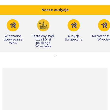
Nasze audycje
Wieczorne
Jesteśmy stąd,
Audycje
Na torach z
opowiadania
czyli 80 lat
Świąteczne
Wrocła
WKA
polskiego
Wrocławia