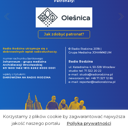
Patronaty:
Jak zdobyć patronat?
Radio Rodzina utrzymuje się z
© Radio Rodzina 2018 |
dobrowolnych wpłat radiosłuchaczy.
Grupa Medialna JOHANNEUM
numer rachunku bankowego:
Radio Rodzina
Johanneum - grupa medialna
Archidiecezji Wrocławskiej
ul. Katedralna 4, 50-328 Wrocław
69 1600 1462 1813 6262 6000 0001
studio: tel. 71 322 20 22
wpłaty z tytułem:
e-mail: studio@radiorodzina.pl
DAROWIZNA NA RADIO RODZINA
newsroom: tel. +48 71 327 12 85
e-mail: reporter@radiorodzina.pl
Korzystamy z plików cookie by zagwarantować najwyższa
jakość naszego portalu
Poliyka prywatności