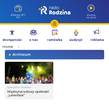
Kłodzko 97.1
słuchaj
FM
na żywo
Przejdź
do
dostępność
o nas
ramówka
audycje
reklama
treści
Home
»
Archiwum
Kategoria: Wrocław
Międzynarodowy spektakl
„Lelenfant”