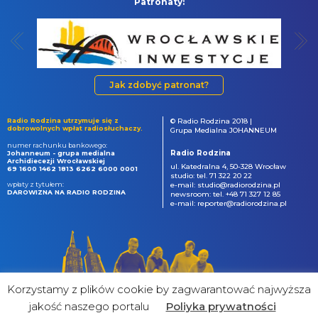
Patronaty:
Jak zdobyć patronat?
Radio Rodzina utrzymuje się z
© Radio Rodzina 2018 |
dobrowolnych wpłat radiosłuchaczy.
Grupa Medialna JOHANNEUM
numer rachunku bankowego:
Radio Rodzina
Johanneum - grupa medialna
Archidiecezji Wrocławskiej
ul. Katedralna 4, 50-328 Wrocław
69 1600 1462 1813 6262 6000 0001
studio: tel. 71 322 20 22
wpłaty z tytułem:
e-mail: studio@radiorodzina.pl
DAROWIZNA NA RADIO RODZINA
newsroom: tel. +48 71 327 12 85
e-mail: reporter@radiorodzina.pl
Korzystamy z plików cookie by zagwarantować najwyższa
jakość naszego portalu
Poliyka prywatności