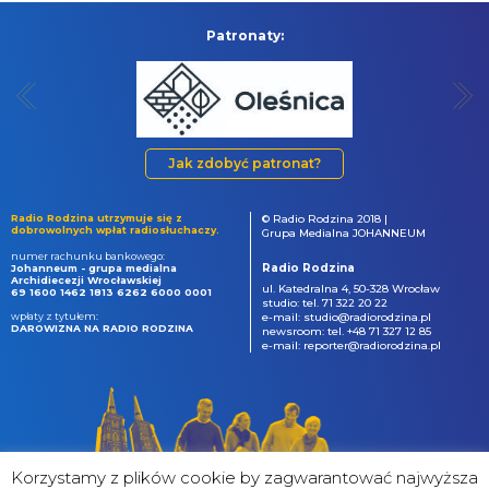
Patronaty:
Jak zdobyć patronat?
Radio Rodzina utrzymuje się z
© Radio Rodzina 2018 |
dobrowolnych wpłat radiosłuchaczy.
Grupa Medialna JOHANNEUM
numer rachunku bankowego:
Radio Rodzina
Johanneum - grupa medialna
Archidiecezji Wrocławskiej
ul. Katedralna 4, 50-328 Wrocław
69 1600 1462 1813 6262 6000 0001
studio: tel. 71 322 20 22
wpłaty z tytułem:
e-mail: studio@radiorodzina.pl
DAROWIZNA NA RADIO RODZINA
newsroom: tel. +48 71 327 12 85
e-mail: reporter@radiorodzina.pl
Korzystamy z plików cookie by zagwarantować najwyższa