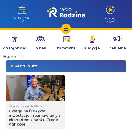
Wołów 99.6
słuchaj
FM
na żywo
Przejdź
do
dostępność
o nas
ramówka
audycje
reklama
treści
Home
»
Archiwum
Kategoria: Dolny Śląsk
Uwaga na fałszywe
inwestycje – rozmawiamy z
ekspertem z banku Credit
Agricole