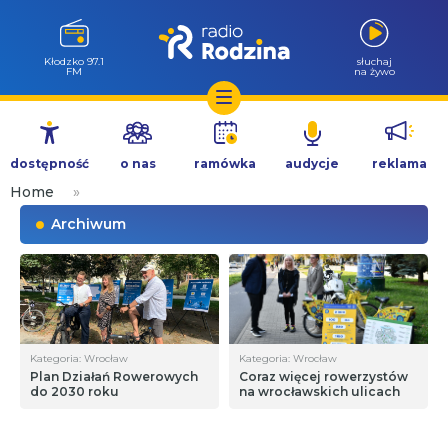
Kłodzko 97.1
słuchaj
FM
na żywo
Przejdź
do
dostępność
o nas
ramówka
audycje
reklama
treści
Home
»
Archiwum
Kategoria: Wrocław
Kategoria: Wrocław
Plan Działań Rowerowych
Coraz więcej rowerzystów
do 2030 roku
na wrocławskich ulicach