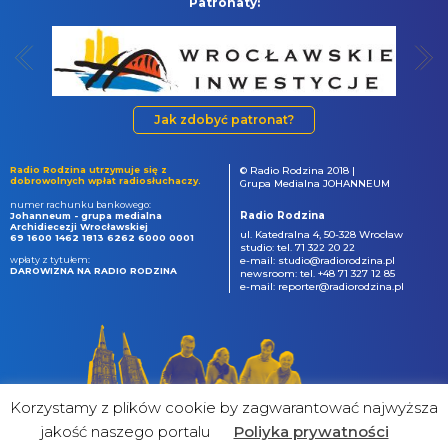
Patronaty:
Jak zdobyć patronat?
Radio Rodzina utrzymuje się z
© Radio Rodzina 2018 |
dobrowolnych wpłat radiosłuchaczy.
Grupa Medialna JOHANNEUM
numer rachunku bankowego:
Radio Rodzina
Johanneum - grupa medialna
Archidiecezji Wrocławskiej
ul. Katedralna 4, 50-328 Wrocław
69 1600 1462 1813 6262 6000 0001
studio: tel. 71 322 20 22
wpłaty z tytułem:
e-mail: studio@radiorodzina.pl
DAROWIZNA NA RADIO RODZINA
newsroom: tel. +48 71 327 12 85
e-mail: reporter@radiorodzina.pl
Korzystamy z plików cookie by zagwarantować najwyższa
jakość naszego portalu
Poliyka prywatności