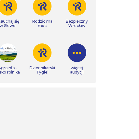
łuchaj się
Rodzic ma
Bezpieczny
w Słowo
moc
Wrocław
groinfo -
Dziennikarski
więcej
isko rolnika
Tygiel
audycji