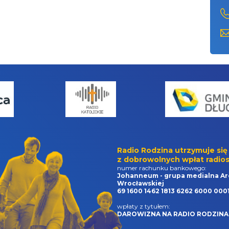
Radio Rodzina utrzymuje się
z dobrowolnych wpłat radios
numer rachunku bankowego:
Johanneum - grupa medialna Ar
Wrocławskiej
69 1600 1462 1813 6262 6000 000
wpłaty z tytułem:
DAROWIZNA NA RADIO RODZINA