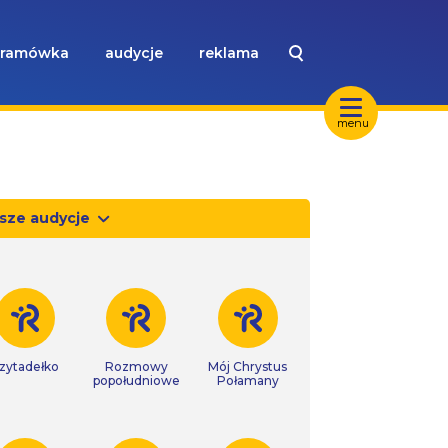
ramówka
audycje
reklama
menu
sze audycje
zytadełko
Rozmowy
Mój Chrystus
popołudniowe
Połamany