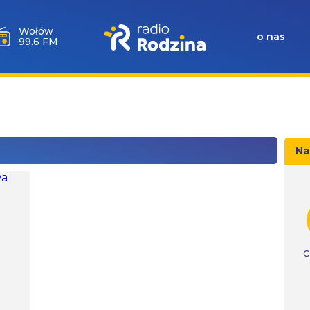
Wołów
o nas
99.6 FM
Na
C