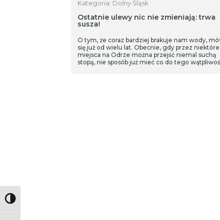
Kategoria: Dolny Śląsk
Ostatnie ulewy nic nie zmieniają: trwa
susza!
O tym, że coraz bardziej brakuje nam wody, mó
się już od wielu lat. Obecnie, gdy przez niektóre
miejsca na Odrze można przejść niemal suchą
stopą, nie sposób już mieć co do tego wątpliwoś
Zapytaliśmy o sytuację dr inż. Radosława Stodol
Instytutu Inżynierii Środowiska Uniwersytetu
Przyrodniczego we Wrocławiu.
Toggle High Contrast