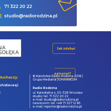
71 322 20 22
studio@radiorodzina.pl
Jak zdobyć
patronat?
© Katolickie Radio Rodzina 2018 |
łuchaczy.
Grupa Medialna JOHANNEUM
chidiecezji
Radio Rodzina
1
ul. Katedralna 4, 50-328 Wrocław
studio: tel. 71 322 20 22
e-mail: studio@radiorodzina.pl
newsroom: tel. +48 71 327 12 85
e-mail: reporter@radiorodzina.pl