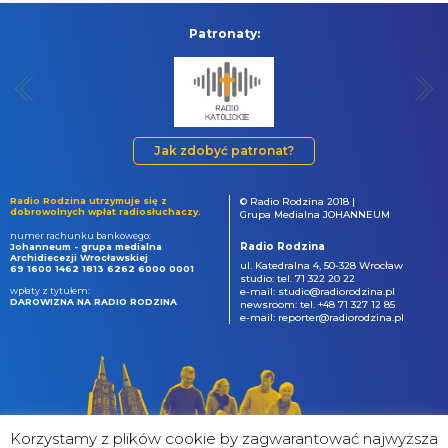
Patronaty:
Jak zdobyć patronat?
Radio Rodzina utrzymuje się z
© Radio Rodzina 2018 |
dobrowolnych wpłat radiosłuchaczy.
Grupa Medialna JOHANNEUM
numer rachunku bankowego:
Radio Rodzina
Johanneum - grupa medialna
Archidiecezji Wrocławskiej
ul. Katedralna 4, 50-328 Wrocław
69 1600 1462 1813 6262 6000 0001
studio: tel. 71 322 20 22
wpłaty z tytułem:
e-mail: studio@radiorodzina.pl
DAROWIZNA NA RADIO RODZINA
newsroom: tel. +48 71 327 12 85
e-mail: reporter@radiorodzina.pl
Korzystamy z plików cookie by zagwarantować najwyższa