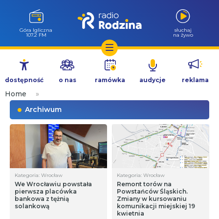
Góra Igliczna
słuchaj
107.2 FM
na żywo
Przejdź
do
dostępność
o nas
ramówka
audycje
reklama
treści
Home
»
Archiwum
Kategoria: Wrocław
Kategoria: Wrocław
We Wrocławiu powstała
Remont torów na
pierwsza placówka
Powstańców Śląskich.
bankowa z tężnią
Zmiany w kursowaniu
solankową
komunikacji miejskiej 19
kwietnia