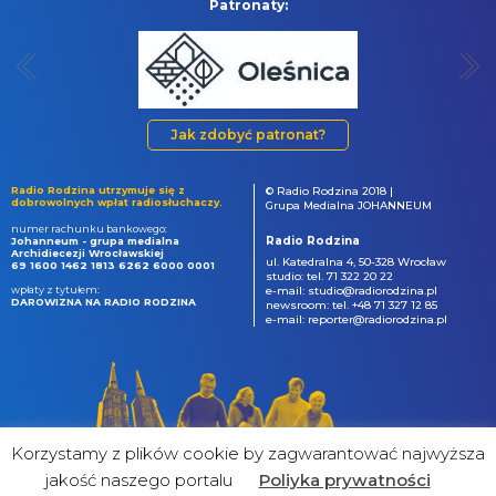
Patronaty:
Jak zdobyć patronat?
Radio Rodzina utrzymuje się z
© Radio Rodzina 2018 |
dobrowolnych wpłat radiosłuchaczy.
Grupa Medialna JOHANNEUM
numer rachunku bankowego:
Radio Rodzina
Johanneum - grupa medialna
Archidiecezji Wrocławskiej
ul. Katedralna 4, 50-328 Wrocław
69 1600 1462 1813 6262 6000 0001
studio: tel. 71 322 20 22
wpłaty z tytułem:
e-mail: studio@radiorodzina.pl
DAROWIZNA NA RADIO RODZINA
newsroom: tel. +48 71 327 12 85
e-mail: reporter@radiorodzina.pl
Korzystamy z plików cookie by zagwarantować najwyższa
jakość naszego portalu
Poliyka prywatności