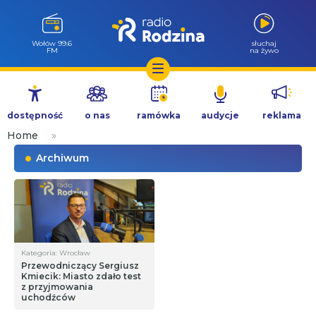
Wołów 99.6
słuchaj
FM
na żywo
Przejdź
do
dostępność
o nas
ramówka
audycje
reklama
treści
Home
»
Archiwum
Kategoria: Wrocław
Przewodniczący Sergiusz
Kmiecik: Miasto zdało test
z przyjmowania
uchodźców