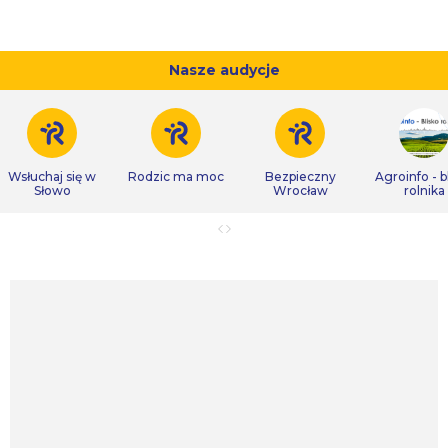
Nasze audycje
Wsłuchaj się w
Rodzic ma moc
Bezpieczny
Agroinfo - b
Słowo
Wrocław
rolnika