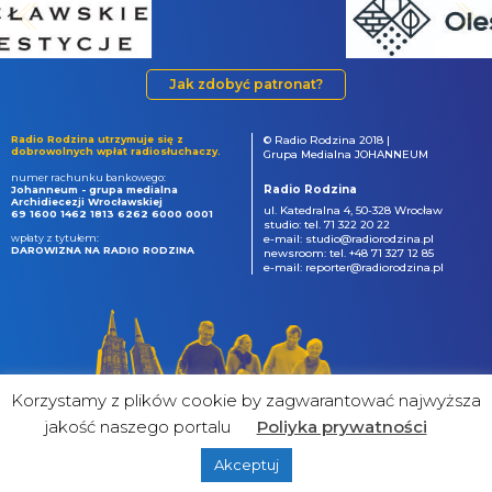
Jak zdobyć patronat?
Radio Rodzina utrzymuje się z
© Radio Rodzina 2018 |
dobrowolnych wpłat radiosłuchaczy.
Grupa Medialna JOHANNEUM
numer rachunku bankowego:
Radio Rodzina
Johanneum - grupa medialna
Archidiecezji Wrocławskiej
ul. Katedralna 4, 50-328 Wrocław
69 1600 1462 1813 6262 6000 0001
studio: tel. 71 322 20 22
wpłaty z tytułem:
e-mail: studio@radiorodzina.pl
DAROWIZNA NA RADIO RODZINA
newsroom: tel. +48 71 327 12 85
e-mail: reporter@radiorodzina.pl
Korzystamy z plików cookie by zagwarantować najwyższa
jakość naszego portalu
Poliyka prywatności
Akceptuj
powered by
&