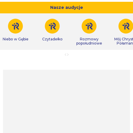
Nasze audycje
Niebo w Gębie
Czytadełko
Rozmowy
Mój Chrys
popołudniowe
Połaman