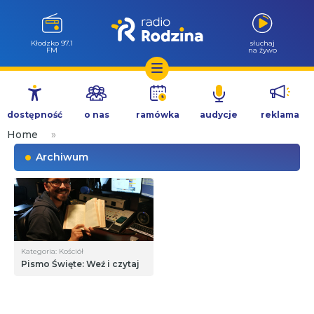
Kłodzko 97.1
słuchaj
FM
na żywo
Przejdź
do
dostępność
o nas
ramówka
audycje
reklama
treści
Home
»
Archiwum
Kategoria: Kościół
Pismo Święte: Weź i czytaj