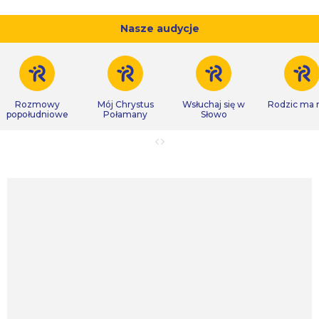
Nasze audycje
Rozmowy
Mój Chrystus
Wsłuchaj się w
Rodzic ma
popołudniowe
Połamany
Słowo