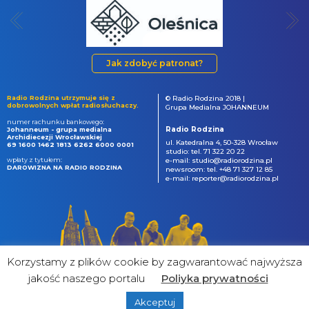
Jak zdobyć patronat?
Radio Rodzina utrzymuje się z
© Radio Rodzina 2018 |
dobrowolnych wpłat radiosłuchaczy.
Grupa Medialna JOHANNEUM
numer rachunku bankowego:
Radio Rodzina
Johanneum - grupa medialna
Archidiecezji Wrocławskiej
ul. Katedralna 4, 50-328 Wrocław
69 1600 1462 1813 6262 6000 0001
studio: tel. 71 322 20 22
wpłaty z tytułem:
e-mail: studio@radiorodzina.pl
DAROWIZNA NA RADIO RODZINA
newsroom: tel. +48 71 327 12 85
e-mail: reporter@radiorodzina.pl
Korzystamy z plików cookie by zagwarantować najwyższa
jakość naszego portalu
Poliyka prywatności
Akceptuj
powered by
&