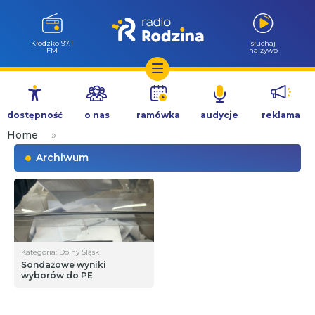
Wołów 99.6
słuchaj
FM
na żywo
Przejdź
do
dostępność
o nas
ramówka
audycje
reklama
treści
Home
»
Archiwum
Kategoria: Dolny Śląsk
Sondażowe wyniki
wyborów do PE