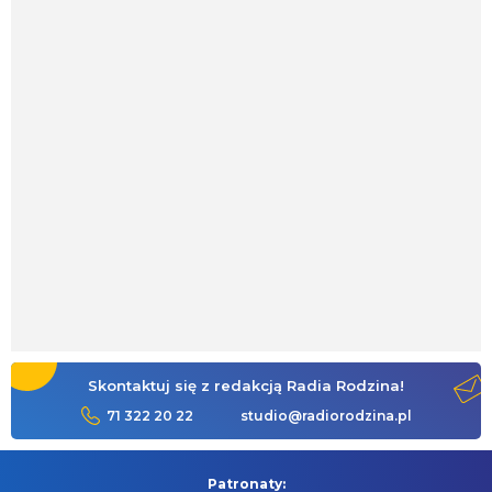
Skontaktuj się z redakcją Radia Rodzina!
71 322 20 22
studio@radiorodzina.pl
Patronaty: