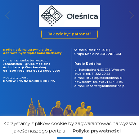
Jak zdobyć patronat?
Radio Rodzina utrzymuje się z
© Radio Rodzina 2018 |
dobrowolnych wpłat radiosłuchaczy.
Grupa Medialna JOHANNEUM
numer rachunku bankowego:
Radio Rodzina
Johanneum - grupa medialna
Archidiecezji Wrocławskiej
ul. Katedralna 4, 50-328 Wrocław
69 1600 1462 1813 6262 6000 0001
studio: tel. 71 322 20 22
wpłaty z tytułem:
e-mail: studio@radiorodzina.pl
DAROWIZNA NA RADIO RODZINA
newsroom: tel. +48 71 327 12 85
e-mail: reporter@radiorodzina.pl
Korzystamy z plików cookie by zagwarantować najwyższa
jakość naszego portalu
Poliyka prywatności