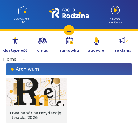
Wołów 99.6
słuchaj
FM
na żywo
Przejdź
do
dostępność
o nas
ramówka
audycje
reklama
treści
Home
»
Archiwum
Trwa nabór na rezydencję
literacką 2026