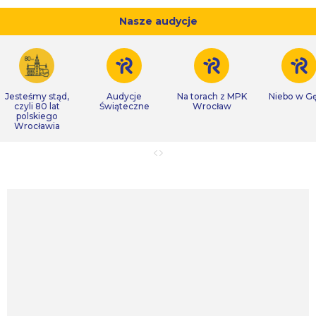
Nasze audycje
Jesteśmy stąd,
Audycje
Na torach z MPK
Niebo w Gę
czyli 80 lat
Świąteczne
Wrocław
polskiego
Wrocławia