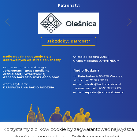
Patronaty:
Jak zdobyć patronat?
Radio Rodzina utrzymuje się z
© Radio Rodzina 2018 |
dobrowolnych wpłat radiosłuchaczy.
Grupa Medialna JOHANNEUM
numer rachunku bankowego:
Radio Rodzina
Johanneum - grupa medialna
Archidiecezji Wrocławskiej
ul. Katedralna 4, 50-328 Wrocław
69 1600 1462 1813 6262 6000 0001
studio: tel. 71 322 20 22
wpłaty z tytułem:
e-mail: studio@radiorodzina.pl
DAROWIZNA NA RADIO RODZINA
newsroom: tel. +48 71 327 12 85
e-mail: reporter@radiorodzina.pl
Korzystamy z plików cookie by zagwarantować najwyższa
jakość naszego portalu
Poliyka prywatności