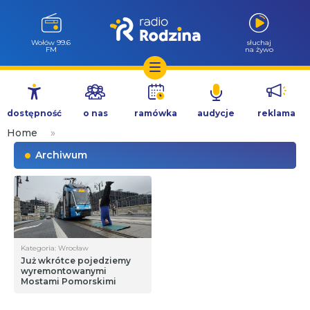
Wołów 99.6
słuchaj
FM
na żywo
Przejdź
do
dostępność
o nas
ramówka
audycje
reklama
treści
Home
»
Archiwum
Kategoria: Wrocław
Już wkrótce pojedziemy
wyremontowanymi
Mostami Pomorskimi