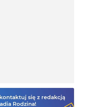
kontaktuj się z redakcją
adia Rodzina!