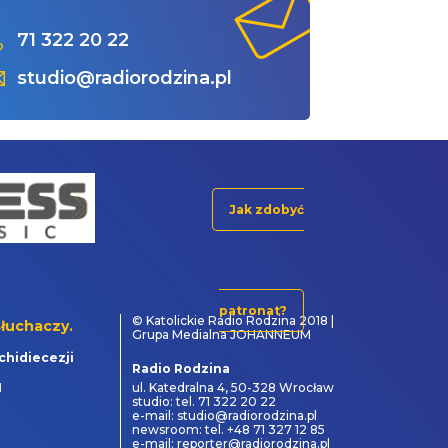
71 322 20 22
studio@radiorodzina.pl
Jak zdobyć
patronat?
© Katolickie Radio Rodzina 2018 |
łuchaczy.
Grupa Medialna JOHANNEUM
chidiecezji
Radio Rodzina
1
ul. Katedralna 4, 50-328 Wrocław
studio: tel. 71 322 20 22
e-mail: studio@radiorodzina.pl
newsroom: tel. +48 71 327 12 85
e-mail: reporter@radiorodzina.pl