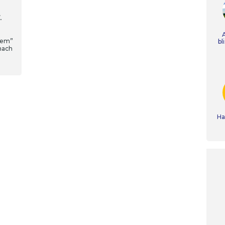
.
iem”
bl
inach
Ha