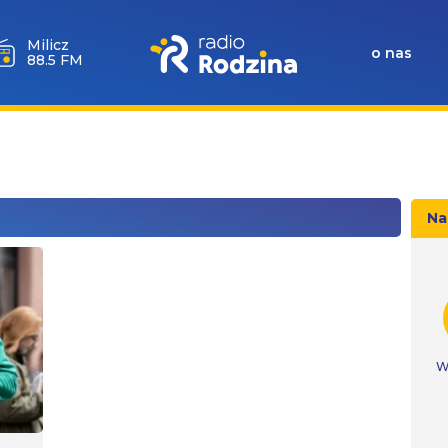
Milicz
o nas
88.5 FM
Na
W