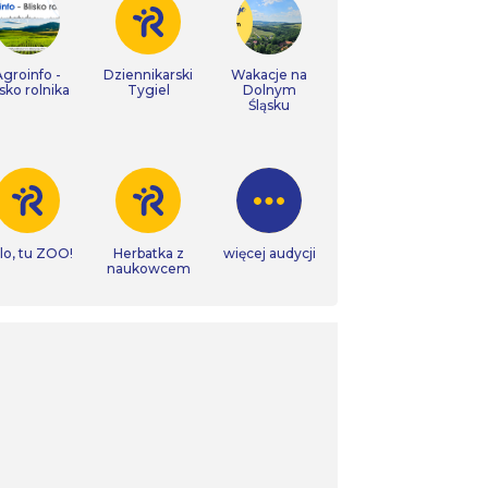
Agroinfo -
Dziennikarski
Wakacje na
isko rolnika
Tygiel
Dolnym
Śląsku
lo, tu ZOO!
Herbatka z
więcej audycji
naukowcem