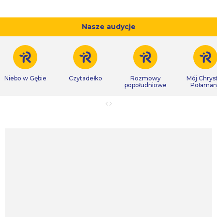
Nasze audycje
Niebo w Gębie
Czytadełko
Rozmowy
Mój Chrys
popołudniowe
Połaman