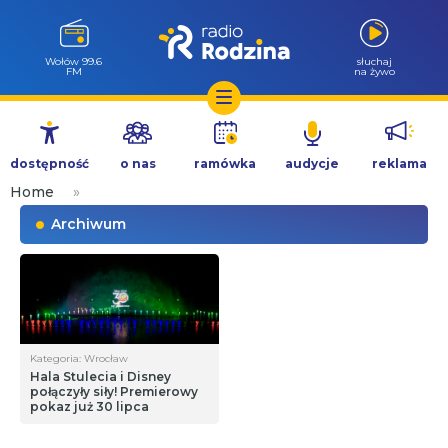
Wołów 99.6
słuchaj
FM
na żywo
Przejdź
do
dostępność
o nas
ramówka
audycje
reklama
treści
Home
»
Archiwum
Kategoria: Wrocław
Hala Stulecia i Disney
połączyły siły! Premierowy
pokaz już 30 lipca