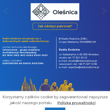
Jak zdobyć patronat?
Radio Rodzina utrzymuje się z
© Radio Rodzina 2018 |
dobrowolnych wpłat radiosłuchaczy.
Grupa Medialna JOHANNEUM
numer rachunku bankowego:
Radio Rodzina
Johanneum - grupa medialna
Archidiecezji Wrocławskiej
ul. Katedralna 4, 50-328 Wrocław
69 1600 1462 1813 6262 6000 0001
studio: tel. 71 322 20 22
wpłaty z tytułem:
e-mail: studio@radiorodzina.pl
DAROWIZNA NA RADIO RODZINA
newsroom: tel. +48 71 327 12 85
e-mail: reporter@radiorodzina.pl
Korzystamy z plików cookie by zagwarantować najwyższa
jakość naszego portalu
Poliyka prywatności