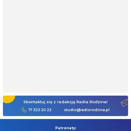
Skontaktuj się z redakcją Radia Rodzina!
71 322 20 22
studio@radiorodzina.pl
Patronaty: